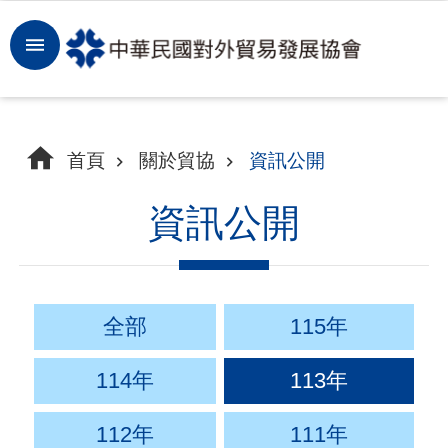
跳到主要內容區塊
登
入
開
首頁
關於貿協
資訊公開
拓
商
資訊公開
機
洞
察
全部
115年
市
114年
113年
場
112年
111年
租