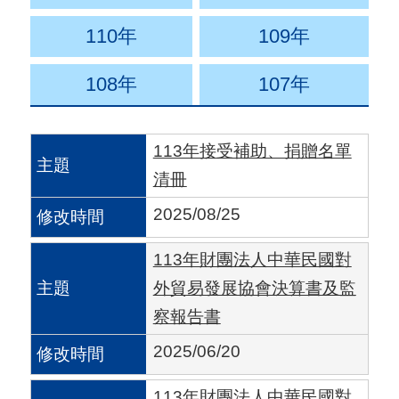
用
110年
109年
會
場
108年
107年
關
113年接受補助、捐贈名單
於
清冊
貿
協
2025/08/25
全
113年財團法人中華民國對
球
外貿易發展協會決算書及監
網
察報告書
絡
2025/06/20
美
113年財團法人中華民國對