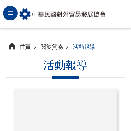
跳到主要內容區塊
登
入
開
首頁
關於貿協
活動報導
拓
商
活動報導
機
洞
察
市
場
租