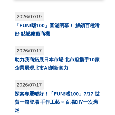
主張，重新定義展覽價值與未來發展
方向，並宣布 2027年展覽全球徵展正
2026/07/19
式啟動，於2026年7月22日開放參展
「FUN!嗜100」圓滿閉幕！ 解鎖百種嗜
報名，邀請...
好 點燃療癒商機
2026/07/17
助力我商拓展日本市場 北市府攜手10家
企業展現北市AI創新實力
2026/07/17
探索專屬嗜好！「FUN!嗜100」7/17 世
貿一館登場 手作工藝 × 百場DIY一次滿
足