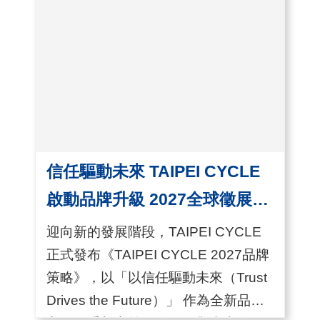
導
市、智慧健康、台灣精品、品味臺灣
覽
及臺北館等七大主題展區，展現臺灣
在數位、綠色雙...
E
N
信任驅動未來 TAIPEI CYCLE
啟動品牌升級 2027全球徵展正
式展開
迎向新的發展階段，TAIPEI CYCLE
正式發布《TAIPEI CYCLE 2027品牌
策略》，以「以信任驅動未來（Trust
Drives the Future）」 作為全新品牌