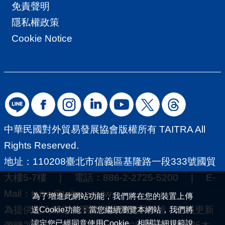
免責聲明
隱私權政策
Cookie Notice
中華民國對外貿易發展協會版權所有 TAITRA All
Rights Reserved.
地址：110208臺北市信義區基隆路一段333號國貿
大樓5-7樓 | 電話：886-2-2725-5200 | E-
Mail：
taitra@taitra.org.tw
為了增進此網站功能，我們將在您的裝置上傳
為提供更為穩定的瀏覽品質與使用體驗，建議更新
送Cookie功能；當您繼續瀏覽本網站，我們將
認定您已經同意使用Cookie。相關詳細規範說