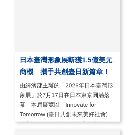
A
導覽、特別舞台等活動，成功吸引包
I
含讀賣電視台、TBS、ASCII、...
T
R
A
I
日本臺灣形象展斬獲1.5億美元
N
商機 攜手共創臺日新篇章！
D
E
由經濟部主辦的「2026年日本臺灣形
X
象展」於7月17日在日本東京圓滿落
)
幕。本屆展覽以「Innovate for
Tomorrow (臺日共創未來美好社會)」
網
為主軸，集結逾150家臺灣企業參
站
展，設置AI智造、能源循環、智慧城