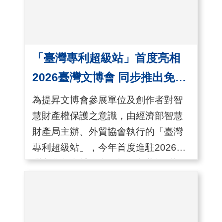
用
會
場
「臺灣專利超級站」首度亮相
關
2026臺灣文博會 同步推出免費
於
智財諮詢服務與專題講座
為提昇文博會參展單位及創作者對智
貿
慧財產權保護之意識，由經濟部智慧
協
財產局主辦、外貿協會執行的「臺灣
全
專利超級站」，今年首度進駐2026臺
球
灣文化創意博覽會，提供免費智財諮
網
詢服務及實用專題講座，協助文創產
絡
業工作者及參觀民眾釐清智慧財產權
相關問題，提升創新成果之保護意識
美