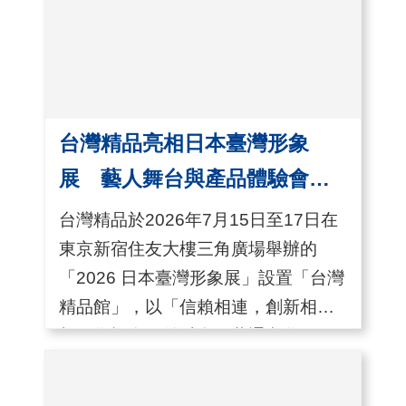
及應用能力。展覽期間，「臺灣專利
國
超級站」...
對
等
關
稅
台灣精品亮相日本臺灣形象
展 藝人舞台與產品體驗會吸
貿
睛
協
台灣精品於2026年7月15日至17日在
經
東京新宿住友大樓三角廣場舉辦的
貿
「2026 日本臺灣形象展」設置「台灣
指
精品館」，以「信賴相連，創新相
數
繫」為概念，並以台日共通文化
(
「結」為空間主題，展示臺灣的先進
T
技術與高品質產品。開幕首日舉辦VIP