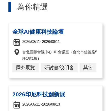
為你精選
國
對
等
度。 隨著
關
全球AI健康科技論壇
稅
2026/08/11~2026/08/11
貿
台北國際會議中心101會議室（台北市信義路5
協
段1號1樓）
經
國外展覽
研討會/說明會
其它
貿
指
數
2026印尼科技創新展
(
2026/08/11~2026/08/13
T