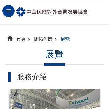
跳到主要內容區塊
登
入
開
首頁
開拓商機
展覽
拓
商
展覽
機
洞
服務介紹
察
市
場
租