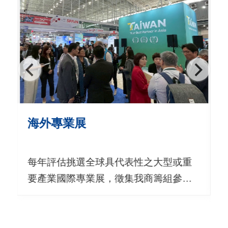
用
會
場
關
於
貿
協
海外專業展
全
每年評估挑選全球具代表性之大型或重
球
要產業國際專業展，徵集我商籌組參展
網
團赴海外參展，布局國際市場，歡迎廠
絡
商查閱最新展覽訊息，攜手拓展海外商
美
機。