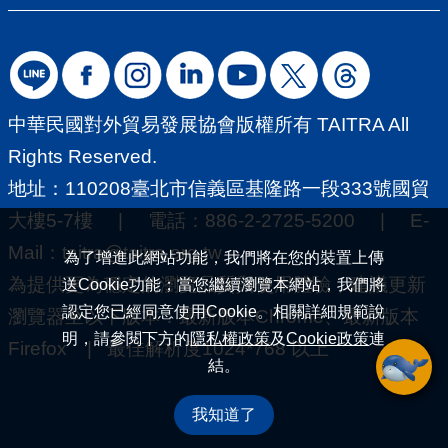
中華民國對外貿易發展協會版權所有 TAITRA All
Rights Reserved.
地址：110208臺北市信義區基隆路一段333號國貿
大樓5-7樓 | 電話：886-2-2725-5200 | E-
Mail：
taitra@taitra.org.tw
為了增進此網站功能，我們將在您的裝置上傳
為提供更為穩定的瀏覽品質與使用體驗，建議更新
送Cookie功能；當您繼續瀏覽本網站，我們將
認定您已經同意使用Cookie。相關詳細規範說
瀏覽器至以下版本：最新版本Chrome、最新版本
明，請參閱下方的
隱私權政策
及
Cookie政策
連
Firefox | 最佳解析度1024*768 以上
結。
我知道了