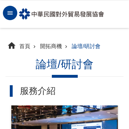
跳到主要內容區塊
登
入
開
首頁
開拓商機
論壇/研討會
拓
商
論壇/研討會
機
洞
服務介紹
察
市
場
租