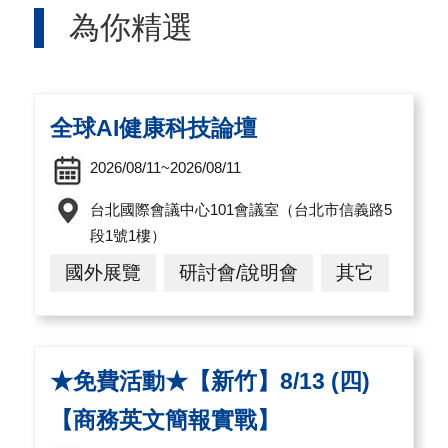
為你精選
國
業發展痛點及解決方案等議題，讓廠商
對
快速因應國際拓銷時遇到的挑戰與機
等
會。
關
全球AI健康科技論壇
稅
2026/08/11~2026/08/11
貿
台北國際會議中心101會議室（台北市信義路5
協
段1號1樓）
經
國外展覽
研討會/說明會
其它
貿
指
數
★免費活動★【新竹】8/13 (四)
(
【商務英文簡報實戰】
T