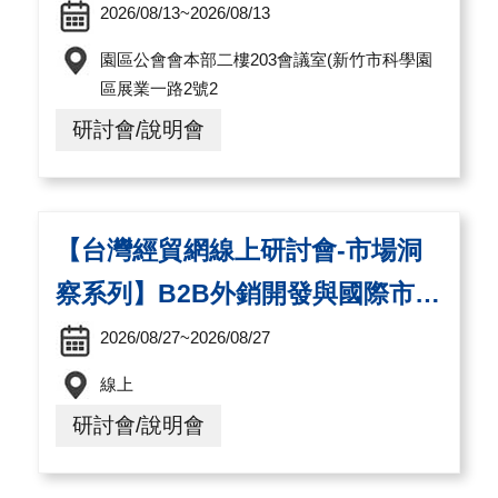
A
2026/08/13~2026/08/13
I
園區公會會本部二樓203會議室(新竹市科學園
T
區展業一路2號2
R
研討會/說明會
A
I
N
【台灣經貿網線上研討會-市場洞
D
察系列】B2B外銷開發與國際市場
E
拓展實戰:以醫療產業成功案例解
X
2026/08/27~2026/08/27
)
析
線上
研討會/說明會
網
站