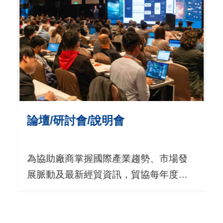
用
會
場
關
於
貿
協
論壇/研討會/說明會
全
為協助廠商掌握國際產業趨勢、市場發
球
展脈動及最新經貿資訊，貿協每年度辦
網
理超過百場次實體及線上論壇、研討會
絡
及說明會，提供最即時商情，亦涵蓋新
美
商業模式、如何跨業掌握合作契機、產