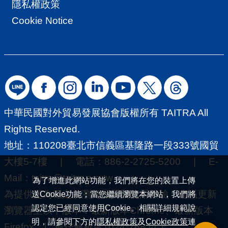
隱私權政策
Cookie Notice
中華民國對外貿易發展協會版權所有 TAITRA All
Rights Reserved.
地址：110208臺北市信義區基隆路一段333號國貿
大樓5-7樓 | 電話：886-2-2725-5200 | E-
Mail：
taitra@taitra.org.tw
為了增進此網站功能，我們將在您的裝置上傳
為提供更為穩定的瀏覽品質與使用體驗，建議更新
送Cookie功能；當您繼續瀏覽本網站，我們將
認定您已經同意使用Cookie。相關詳細規範說
瀏覽器至以下版本：最新版本Chrome、最新版本
明，請參閱下方的
隱私權政策
及
Cookie政策
連
Firefox | 最佳解析度1024*768 以上