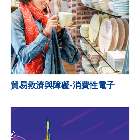
用
會
場
關
於
貿
協
貿易救濟與障礙-消費性電子
全
球
網
絡
美