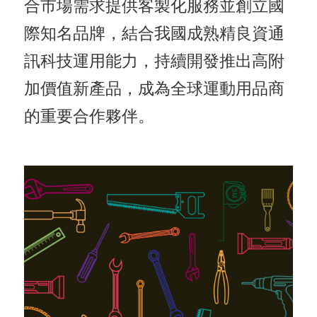
合市場需求提供客製化服務並創立國
A
I
際知名品牌，結合我國成熟精良資通
T
訊科技運用能力，持續開發推出高附
R
加價值新產品，成為全球運動用品商
A
的重要合作夥伴。
I
N
D
E
X
)
網
站