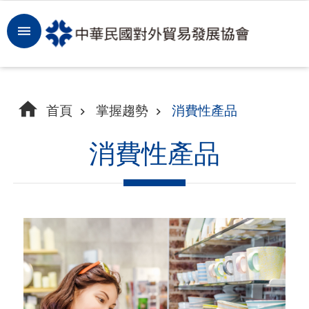
跳到主要內容區塊
登
入
開
首頁
掌握趨勢
消費性產品
拓
商
消費性產品
機
洞
察
市
場
租