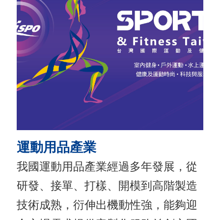
國
對
等
關
稅
貿
協
經
運動用品產業
貿
指
我國運動用品產業經過多年發展，從
數
研發、接單、打樣、開模到高階製造
(
技術成熟，衍伸出機動性強，能夠迎
T