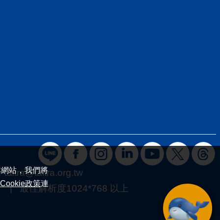
本網站，我們將
：
taitra@taitra.org.tw
Cookie政策
連
 最佳解析度1024*768 以上