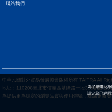
聯絡我們
中華民國對外貿易發展協會版權所有 TAITRA All Rights
為了增進此網
地址：110208臺北市信義區基隆路一段333號國貿大樓5-
認定您已經同
為提供更為穩定的瀏覽品質與使用體驗，建議更新瀏覽器至以