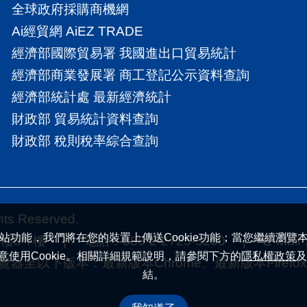
全球政府採購商機網
Ai經貿網 AiEZ TRADE
經濟部國際貿易署 我國進出口貿易統計
經濟部商業發展署 商工登記公示資料查詢
經濟部統計處 最新經濟統計
財政部 貿易統計資料查詢
財政部 稅則稅率綜合查詢
 Reserved.
站功能，我們將在您的裝置上傳送Cookie功能；當您繼續瀏覽
7樓 | 電話：886-2-2725-5200 | E-Mail
意使用Cookie。相關詳細規範說明，請參閱下方的
隱私權政策
及
下版本：最新版本Chrome、最新版本Firefox |
結。