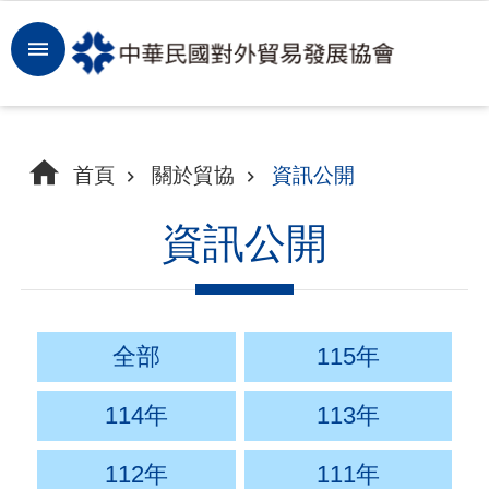
跳到主要內容區塊
登
入
開
首頁
關於貿協
資訊公開
拓
商
資訊公開
機
洞
察
全部
115年
市
114年
113年
場
112年
111年
租