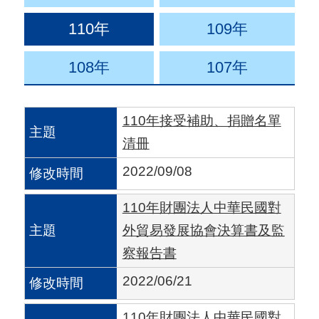
用
110年
109年
會
場
108年
107年
關
110年接受補助、捐贈名單
於
清冊
貿
協
2022/09/08
全
110年財團法人中華民國對
球
外貿易發展協會決算書及監
網
察報告書
絡
2022/06/21
美
110年財團法人中華民國對