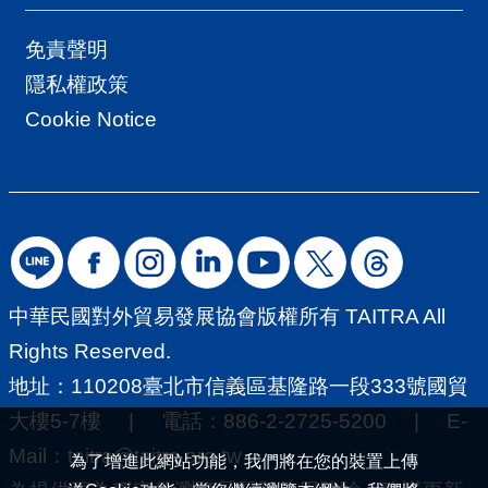
免責聲明
隱私權政策
Cookie Notice
中華民國對外貿易發展協會版權所有 TAITRA All
Rights Reserved.
地址：110208臺北市信義區基隆路一段333號國貿
大樓5-7樓 | 電話：886-2-2725-5200 | E-
Mail：
taitra@taitra.org.tw
為了增進此網站功能，我們將在您的裝置上傳