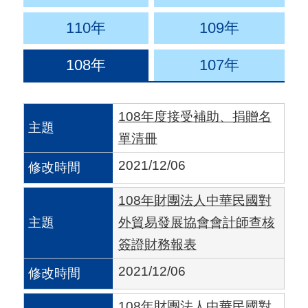
用
110年
109年
會
場
108年
107年
關
108年度接受補助、捐贈名
於
單清冊
貿
協
2021/12/06
全
108年財團法人中華民國對
球
外貿易發展協會會計師查核
網
簽證財務報表
絡
2021/12/06
美
108年財團法人中華民國對