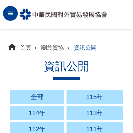
跳到主要內容區塊
登
入
開
首頁
關於貿協
資訊公開
拓
商
資訊公開
機
洞
察
全部
115年
市
114年
113年
場
112年
111年
租