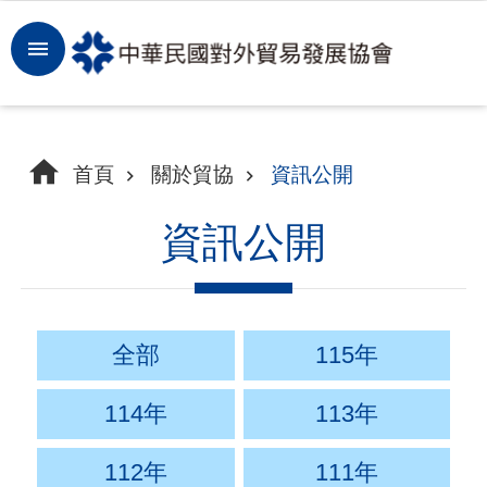
跳到主要內容區塊
登
入
開
首頁
關於貿協
資訊公開
拓
商
資訊公開
機
洞
察
全部
115年
市
114年
113年
場
112年
111年
租