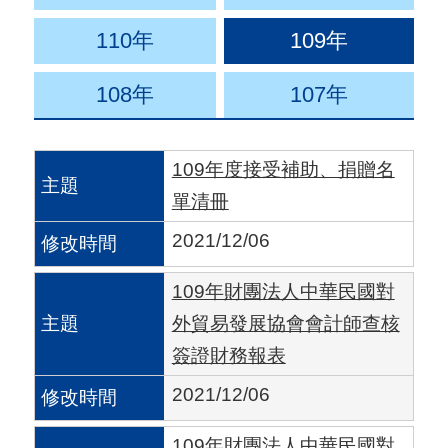
用
110年
109年
會
場
108年
107年
關
109年度接受補助、捐贈名
於
單清冊
貿
協
2021/12/06
全
109年財團法人中華民國對
球
外貿易發展協會會計師查核
網
簽證財務報表
絡
2021/12/06
美
109年財團法人中華民國對