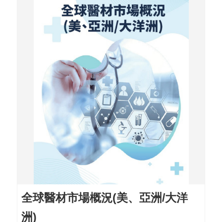
導
覽
E
N
全球醫材市場概況(美、亞洲/大洋
洲)