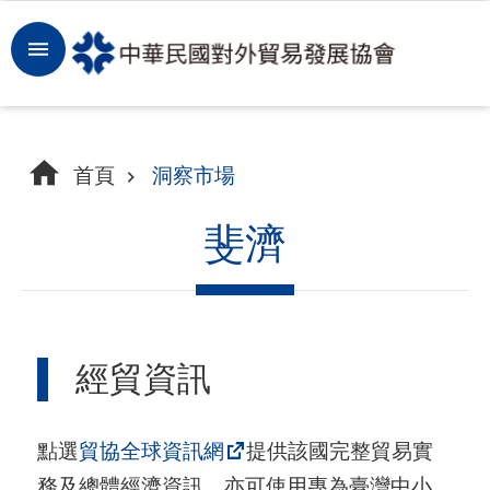
跳到主要內容區塊
登
入
開
首頁
洞察市場
拓
商
斐濟
機
洞
察
經貿資訊
市
場
點選
貿協全球資訊網
提供該國完整貿易實
租
務及總體經濟資訊，亦可使用專為臺灣中小