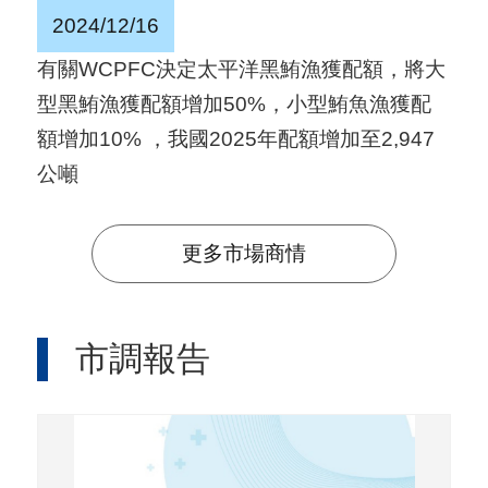
A
2024/12/16
I
有關WCPFC決定太平洋黑鮪漁獲配額，將大
T
型黑鮪漁獲配額增加50%，小型鮪魚漁獲配
R
額增加10% ，我國2025年配額增加至2,947
A
公噸
I
N
更多市場商情
D
E
X
市調報告
)
網
站