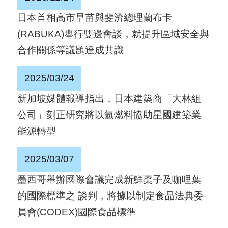
國
日本首相高市早苗與斐濟總理蘭布卡
對
(RABUKA)舉行雙邊會談，就提升區域安全與
等
合作關係等議題達成共識
關
稅
2025/03/24
新加坡媒體報導指出，日本建築商「大林組
貿
公司」刻正研究將以氫燃料協助星國建築業
協
能源轉型
經
貿
2025/03/07
指
墨西哥舉辦國際會議完成新鮮棗子及咖哩葉
數
的國際標準之 談判，將據以制定食品法典委
(
員會(CODEX)國際食品標準
T