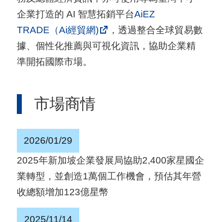
用
企業打造的 AI 智慧拓銷平台
AiEZ
會
TRADE（Ai經貿網)
，透過整合全球貿易數
場
據、個性化推薦與可視化資訊，協助企業精
準開拓國際市場。
關
於
市場商情
貿
協
2026/01/29
全
球
2025年新加坡企業發展局協助2,400家星國企
網
業轉型，並創造1萬個工作機會，預估其年營
絡
收總額增加123億星幣
美
2025/11/14