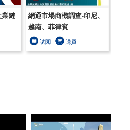
產業鏈
網通市場商機調查-印尼、
泰國
越南、菲律賓
布局
試閱
購買