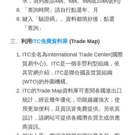
求，填列產品4碼、6碼、8碼或10碼號列)
導
「查詢時間」請自行點選年、月
覽
鍵入「驗證碼」。資料都填好後，點選
E
「查詢」
N
三、
利用
ITC免費資料庫
(Trade Map)
ITC全名為International Trade Center(國際
貿易中心)。ITC是一個非營利型組織，依
其官網介紹，ITC是聯合國及世貿組織
(WTO)的外圍機構。
ITC的Trade Map資料庫可查閱各國進出口
統計，經近幾年優化，功能越趨強大，使
用更加便利，且資訊皆免費提供。另依其
設計，該網站可提供各國潛在買主或供應
商資訊。