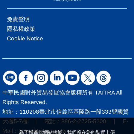
免責聲明
隱私權政策
Cookie Notice
中華民國對外貿易發展協會版權所有 TAITRA All
Rights Reserved.
地址：110208臺北市信義區基隆路一段333號國貿
大樓5-7樓 | 電話：886-2-2725-5200 | E-
Mail：
taitra@taitra.org.tw
為了增進此網站功能，我們將在您的裝置上傳