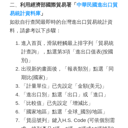
A
二、
利用經濟部國際貿易署「
中華民國進出口貿
I
易統計資料庫
」
T
如欲自行查閱最即時的台灣進出口貿易統計資
料，請參考以下步驟：
R
A
進入首頁，滑鼠輕觸最上排字列「貿易統
I
計查詢」，點選第3項「進出口值表(按國
N
別)」
D
出現新的畫面後，「報表類別」點選「同
E
期比(國家)」
X
「計量單位」已先設定「金額(美元)」
「進出口別」點選「出口」或「進口」
)
「比較值」已先設定「增減比」
網
「國家地區」點選「全球_國別/地區」
站
「貨品號列」鍵入H.S. Code (可依個別需