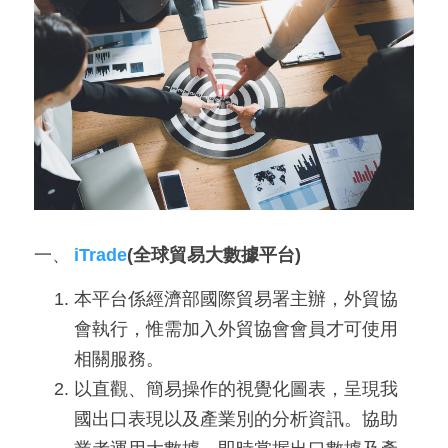
用
會
場
關
於
貿
協
一、
iTrade
(全球貿易大數據平台)
全
本平台係經濟部國際貿易署主辦，外貿協
球
會執行，惟需加入外貿協會會員才可使用
網
相關服務。
絡
以直觀、簡易操作的視覺化圖表，呈現我
國出口表現以及產業別的分析資訊。協助
美