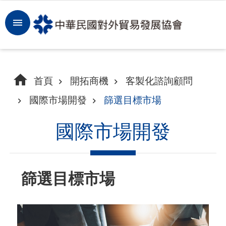
跳到主要內容區塊
登
入
開
首頁
開拓商機
客製化諮詢顧問
拓
國際市場開發
篩選目標市場
商
機
國際市場開發
洞
察
篩選目標市場
市
場
租