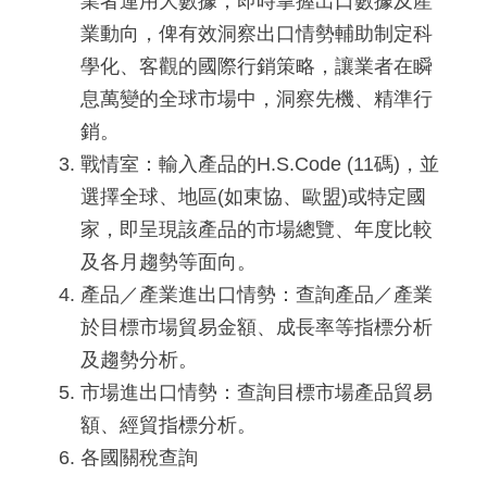
業者運用大數據，即時掌握出口數據及產
國
業動向，俾有效洞察出口情勢輔助制定科
對
學化、客觀的國際行銷策略，讓業者在瞬
等
息萬變的全球市場中，洞察先機、精準行
關
銷。
稅
戰情室：輸入產品的H.S.Code (11碼)，並
選擇全球、地區(如東協、歐盟)或特定國
貿
家，即呈現該產品的市場總覽、年度比較
協
及各月趨勢等面向。
經
產品／產業進出口情勢：查詢產品／產業
貿
於目標市場貿易金額、成長率等指標分析
及趨勢分析。
指
市場進出口情勢：查詢目標市場產品貿易
數
額、經貿指標分析。
(
各國關稅查詢
T