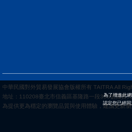
中華民國對外貿易發展協會版權所有 TAITRA All Rights
為了增進此網
地址：110208臺北市信義區基隆路一段333號國貿大樓5-
認定您已經同
為提供更為穩定的瀏覽品質與使用體驗，建議更新瀏覽器至以