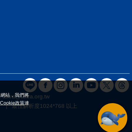
本網站，我們將
：
taitra@taitra.org.tw
Cookie政策
連
 最佳解析度1024*768 以上