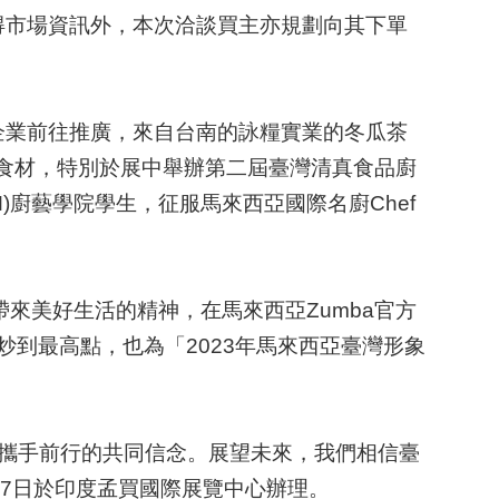
得市場資訊外，本次洽談買主亦規劃向其下單
企業前往推廣，來自台南的詠糧實業的冬瓜茶
食材，特別於展中舉辦第二屆臺灣清真食品廚
)
廚藝學院學生，征服馬來西亞國際名廚
Chef
帶來美好生活的精神，在馬來西亞
Zumba
官方
炒到最高點，也為「
2023
年馬來西亞臺灣形象
攜手前行的共同信念。展望未來，我們相信臺
7
日於印度孟買國際展覽中心辦理。