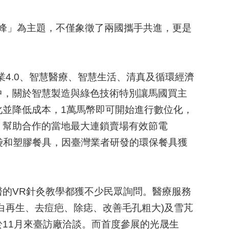
峰」為主題，不僅象徵了兩國攜手共進，更是
業
4.0
、智慧醫療、智慧生活、清真及循環經濟
中，關於
智慧製造與綠色技術特別讓馬國買主
化並降低成本，
1
萬馬幣即可開始進行數位化，
，幫助合作的當地最大連鎖賣場有效節電
袋和塑膠餐具，因臺灣業者研發的環保餐具獲
醫的
VR
針灸教學都獲不少民眾詢問。醫療服務
白再生、去痘疤、除痣、改善毛孔粗大
)
及雪芃
於
11
月來臺訪廠洽談
。
而首度參展的光晟生