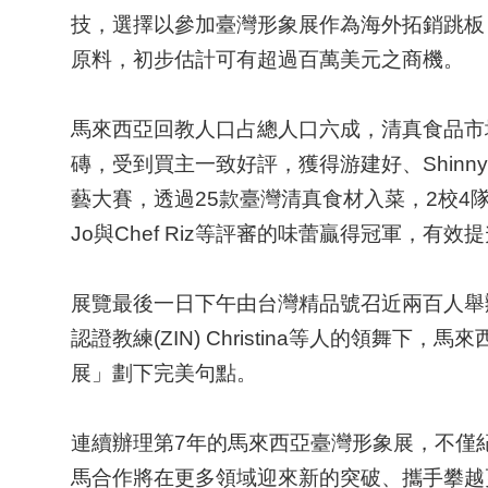
技，選擇以參加臺灣形象展作為海外拓銷跳板
原料，初步估計可有超過百萬美元之商機。
馬來西亞回教人口占總人口六成，清真食品市
磚，受到買主一致好評，獲得游建好、
Shinn
藝大賽，透過
25
款臺灣清真食材入菜，
2
校
4
Jo
與
Chef Riz
等評審的味蕾贏得冠軍，有效提
展覽最後一日下午由台灣精品號召近兩百人舉
認證教練
(ZIN) Christina
等人的領舞下，馬來
展」劃下完美句點。
連續辦理第
7
年的馬來西亞臺灣形象展，不僅
馬合作將在更多領域迎來新的突破、攜手攀越