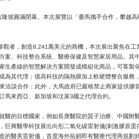
吉隆坡圓滿閉幕。本次展覽以「臺馬攜手合作，攀越高
參觀者，創造
8,241
萬美元的商機，本次展出聚焦在工
方案、科技整合系統、醫療保健及智慧家居用品。其
家生產線的智慧解決方案開發成模組化商品，可客製
成為其代理；億高科技的隔熱膜加上軟硬體整合服務
來洽談合作；此外，大馬政府已嚴格禁止商家提供膠
訂馬來西亞、新加坡和汶萊
3
國之代理合約。
就醫的目標國家，例如長庚醫院的質子治療、中國附
，巨興醫學科技展出向彤二氧化碳雷射儀
(
刺激膠原蛋
造的醫美雷射儀，首度海外拓銷即有醫療代理商規劃