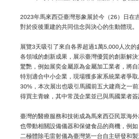
2023
年馬來西亞臺灣形象展於今（
26
）日在
對於疫後重建的共同信念與決心的生動體現。
展覽
3
天吸引了來自各界超過
1
萬
5,000
人次的
各領域的創新成果，展示臺灣優質的創新解決
驚艷，例如展奕金屬原為金屬加工業者，將自
特別適合中小企業，現場獲多家系統業者爭取
30%
，本次展出也吸引馬國前五大建商之一前
得買主青睞，其中常茂企業並已與馬國業者簽
臺灣的醫療服務和技術成為馬來西亞民眾海外
也帶動相關設備儀器和保健食品的商機，例如
二極體除毛雷射儀為臺灣第一台自主研發和製