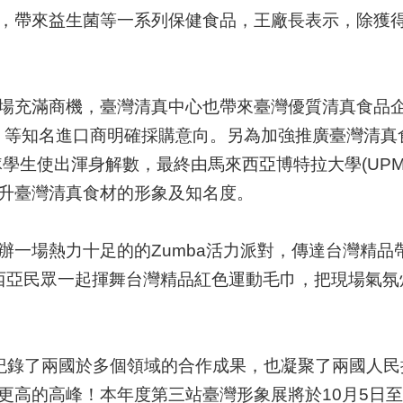
，帶來益生菌等一系列保健食品，王廠長表示，除獲
場充滿商機，臺灣清真中心也帶來臺灣優質清真食品
y
等知名進口商明確採購意向。另為加強推廣臺灣清真
隊學生使出渾身解數，最終由馬來西亞博特拉大學
(UPM
升臺灣清真食材的形象及知名度。
辦一場熱力十足的的
Zumba
活力派對，傳達台灣精品
西亞民眾一起揮舞台灣精品紅色運動毛巾，把現場氣氛
紀錄了兩國於多個領域的合作成果，也凝聚了兩國人民
更高的高峰！本年度第三站臺灣形象展將於
10
月
5
日至