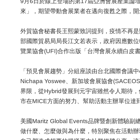
9月6日於線上登場的第17屆亞洲會展產業論壇(A
來」，期望帶動會展業者在邁向復甦之際，開
外貿協會秘書長王熙蒙致詞提到，疫情不再是
部國際貿易局局長江文若表示，政府因應數位
覽業協會(UFI)合作出版「台灣會展永續白皮
「預見會展趨勢」分組座談由台北國際會議中心主任
Nichapa Yoswee、新加坡會展協會(S
界限，從Hybrid發展到元宇宙雖然令人期
市在MICE方面的努力、幫助活動主辦單位達
美國Maritz Global Events品牌暨創新
做什麼、怎麼做與為什麼，特別聚焦在活動辦