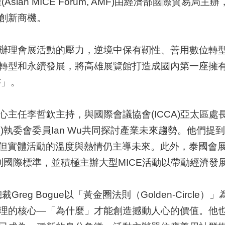
sian MICE Forum, AMF)由經濟部國際貿
創新商機。
辦理會展活動的壓力，逆境中保有靭性、善用數位轉
轉型和永續發展，將高雄展覽館打造成國內第一座擁有
書」。
李哲欽主持，與國際會議協會(ICCA)亞太區處長Waik
ACEOS)執委會委員Ian Wu共同探討產業未來趨勢。
待，但實體活動的溫度與熱情仍主導未來。此外，泰國
到國際標準，並積極主辦大型MICE活動以帶動經濟發
體驗副總裁Greg Bogue以「黃金圈法則（Golden-C
理的核心—「為什麼」才能創造撼動人心的價值。他