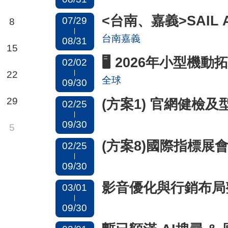
<台南、嘉義>SAIL
07/29
8
|
台南嘉義
08/31
15
🖥️ 2026年小型機動拓銷
02/02
22
|
全球
09/30
29
(方案1) 官網健檢
02/25
|
09/30
5
(方案8)國際指標展
02/25
|
09/30
影音優化與行銷布局整
03/01
|
09/30