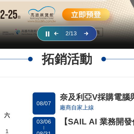
3
/
13
拓銷活動
奈及利亞V採購電腦
08/07
廠商自家上線
六
【SAIL AI 業務
03/06
|
1
08/31