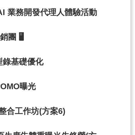
 AI 業務開發代理人體驗活動
團 🖥️
及型錄基礎優化
會OMO曝光
合工作坊(方案6)