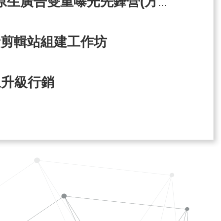
暫已額滿-AI搜尋 & 原生廣告雙重曝光先鋒營(方案4)
音剪輯站組建工作坊
象升級行銷