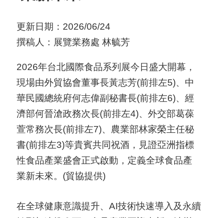
用
更新日期：2026/06/24
會
撰稿人：展覽業務處 林毓芳
場
2026年台北國際食品系列展今日盛大開幕，
關
現場由外貿協會董事長黃志芳(前排左5)、中
於
華民國總統府何志偉副秘書長(前排左6)、經
貿
濟部何晉滄政務次長(前排左4)、外交部葛葆
協
萱常務次長(前排左7)、農業部林家榮主任秘
全
書(前排左3)等貴賓共同祝酒，見證亞洲指標
球
性食品產業盛會正式啟動，定義全球食品產
網
業新未來。(貿協提供)
絡
在全球健康意識提升、AI技術快速導入及永續
美