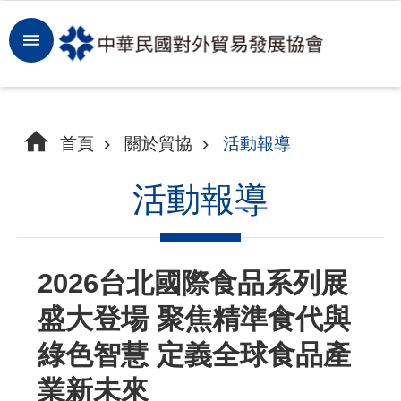
跳到主要內容區塊
登
入
開
首頁
關於貿協
活動報導
拓
商
活動報導
機
洞
2026台北國際食品系列展
察
盛大登場 聚焦精準食代與
市
場
綠色智慧 定義全球食品產
業新未來
租