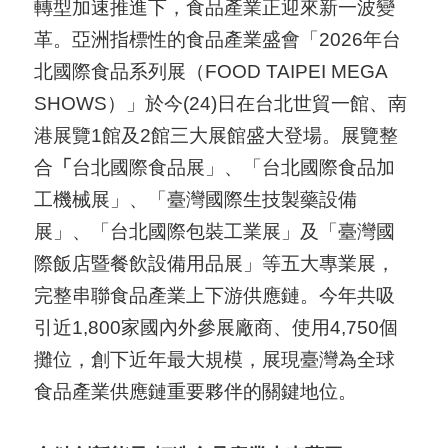
轉型加速推進下，食品產業正迎來新一波變
國
革。亞洲指標性的食品產業盛會「2026年台
對
北國際食品系列展（FOOD TAIPEI MEGA
等
SHOWS）」於今(24)日在台北世貿一館、南
關
港展覽1館及2館三大展館盛大登場。展覽整
稅
合
「
台北國際食品展」、「台北國際食品加
工機械展」、「臺灣國際生技製藥設備
貿
展」、「台北國際包裝工業展」及「臺灣國
協
際飯店暨餐飲設備用品展」等五大專業展，
經
完整串聯食品產業上下游供應鏈。今年共吸
貿
引近1,800家國內外參展廠商、使用4,750個
指
攤位，創下近年最大規模，展現臺灣為全球
數
食品產業供應鏈重要夥伴的關鍵地位。
(
T