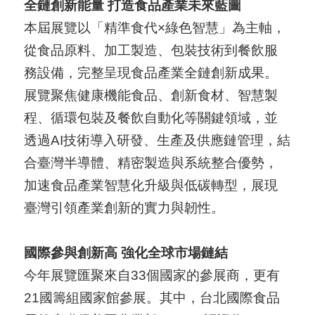
全鏈創新能量 打造食品產業未來藍圖
A
本屆展覽以「精準食代×綠色智慧」為主軸，
I
從食品原料、加工製造、包裝技術到餐飲服
T
務設備，完整呈現食品產業全鏈創新成果。
R
展覽聚焦健康機能食品、創新食材、智慧製
A
程、循環包裝及餐飲自動化等關鍵領域，並
I
透過AI技術導入研發、生產及供應鏈管理，結
N
合臺灣半導體、精密製造與系統整合優勢，
D
加速食品產業智慧化升級與低碳轉型，展現
E
臺灣引領產業創新的實力與韌性。
X
)
國際參與創新高 強化全球市場鏈結
網
今年展覽匯聚來自33個國家的參展商，更有
站
21國籌組國家館參展。其中，台北國際食品