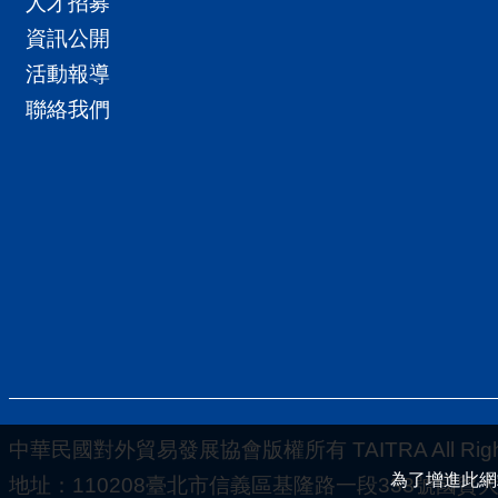
人才招募
資訊公開
活動報導
聯絡我們
中華民國對外貿易發展協會版權所有 TAITRA All Rights
為了增進此網
地址：110208臺北市信義區基隆路一段333號國貿大樓5-