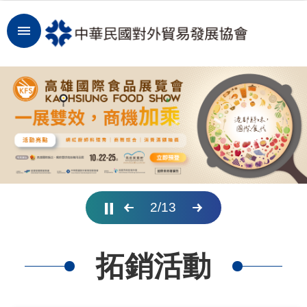
跳到主要內容區塊
登
入
開
拓
商
機
洞
3
/
13
察
市
拓銷活動
場
租