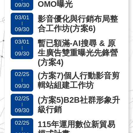
OMO曝光
09/30
網
03/01
影音優化與行銷布局整
站
|
合工作坊(方案6)
09/30
導
覽
03/01
暫已額滿-AI搜尋 & 原
|
生廣告雙重曝光先鋒營
09/30
EN
(方案4)
02/25
(方案7)個人行動影音剪
|
輯站組建工作坊
09/30
02/25
(方案5)B2B社群形象升
|
級行銷
09/30
02/25
115年運用數位新貿易
|