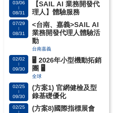
03/06
【SAIL AI 業務開發代
國
|
理人】體驗服務
08/31
對
等
07/29
<台南、嘉義>SAIL AI
|
關
業務開發代理人體驗活
08/31
稅
動
台南嘉義
貿
02/02
🖥️ 2026年小型機動拓銷
協
|
團 🖥️
經
09/30
貿
全球
指
02/25
(方案1) 官網健檢及型
數
|
錄基礎優化
09/30
(TAITRA
02/25
(方案8)國際指標展會
INDEX)
|