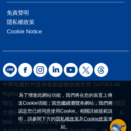
免責聲明
隱私權政策
Cookie Notice
中華民國對外貿易發展協會版權所有 TAITRA All
Rights Reserved.
為了增進此網站功能，我們將在您的裝置上傳
地址：110208臺北市信義區基隆路一段333號國貿
送Cookie功能；當您繼續瀏覽本網站，我們將
認定您已經同意使用Cookie。相關詳細規範說
大樓5-7樓 | 電話：886-2-2725-5200 | E-
明，請參閱下方的
隱私權政策
及
Cookie政策
連
Mail：
taitra@taitra.org.tw
結。