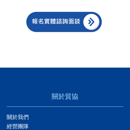
應用數位科技工具拓展海外市場，以加
國
速爭取國際商機，特執行本計畫。本計
對
畫將依據出口業者產業性質、企業現
等
況、數位能力差異，提供診斷諮詢服
關
務、進行數位科技國際拓展客製化輔
稅
導，提升我國出口業者數位能力，進而
貿
拓展海外市場。本計畫包括下列四項數
協
位貿易線上診斷企業透過網路互動問卷
經
線上診斷，線上自動化產出企業專屬
貿
「企業數位貿易力診斷報告」，針對企
關於貿協
指
業進行各面向能力評析並提供優化方向
數
建議，及提供相應之解決方案或拓銷策
(
略建議。依據貴公司的能力與需求，將
關於我們
T
於診斷報告建議運用本計畫之多元數位
經營團隊