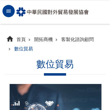
跳到主要內容區塊
登
入
開
首頁
開拓商機
客製化諮詢顧問
拓
數位貿易
商
機
數位貿易
洞
察
市
場
租