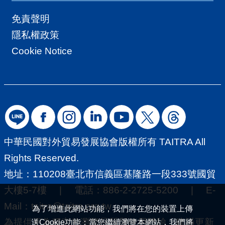
外市場。請先註冊為「外貿協會會員」
免責聲明
後登入選課上課！ 二、外貿協會數位行
隱私權政策
銷主題推廣課程外貿協會桃、竹、中、
Cookie Notice
南、高等各地區辦事處亦不定期開設數
位行銷主題推廣課程，服務在地廠商。
請瀏覽各辦事處官網，或貿協「活動
匯」網頁。三、經濟部推動中小企業數
位創新鏈結國際計畫本計畫為協助中小
企業在瞬息萬變的大環境中，掌握經濟
中華民國對外貿易發展協會版權所有 TAITRA All
的脈動，提升國際間競爭力，乘上東協
Rights Reserved.
疫後經濟回溫之勢，開展新南向宏圖大
地址：110208臺北市信義區基隆路一段333號國貿
業，將輔助中小企業以主題產業為核
大樓5-7樓 | 電話：886-2-2725-5200 | E-
心，串聯產業鏈打造主題聯盟，整備國
Mail：
taitra@taitra.org.tw
為了增進此網站功能，我們將在您的裝置上傳
際行銷數位能量，策畫海外布局攻略，
為提供更為穩定的瀏覽品質與使用體驗，建議更新
送Cookie功能；當您繼續瀏覽本網站，我們將