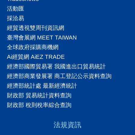
導
括 1. 生成式AI類 2. 數位科技行銷類 3.
活動匯
覽
跨境商務規劃類數位行銷輔導方案本計
採洽易
畫提供8項客製化數位行銷輔導方案，供
E
經貿透視雙周刊資訊網
完成數位貿易線上診斷之企業，依企業
N
臺灣會展網 MEET TAIWAN
數位能力診斷評析或需求，選擇申請1項
全球政府採購商機網
輔導方案 。可提供選擇的輔導方案包
Ai經貿網 AiEZ TRADE
括：1. AI創新內容生成 (包括『AI生成動
經濟部國際貿易署 我國進出口貿易統計
態影片』等4類)2. 買主模型精準行銷(包
經濟部商業發展署 商工登記公示資料查詢
括『AI精準在地關鍵字』等2類)3. 拓展
經濟部統計處 最新經濟統計
跨國線上通路(包括『B2GB電商及社群
財政部 貿易統計資料查詢
雙效』等2類)數位貿易培訓課程 (數位貿
財政部 稅則稅率綜合查詢
易學苑)搭上AI熱潮，教您如何運用人工
智慧開拓全球商機！線上選課，自主學
法規資訊
習不受限。培養紮實數位能力，拓展海