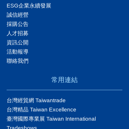
A
行銷輔導措施、企業數位科技專科顧問
ESG企業永續發展
I
健檢門診、數位培訓課程等資源，為貴
誠信經營
T
公司對症下藥解決問題。企業數位貿易
採購公告
R
力診斷報告將針對企業經營六大面向，
人才招募
A
包含數位通路、數位行銷、數位決
資訊公開
I
策、 數位人才培育、數位應用、數據分
活動報導
N
析進一步分析，提供貴公司數位貿易發
聯絡我們
D
展建議。數位科技顧問諮詢供完成數位
E
貿易線上診斷之企業，依診斷評析及需
常用連結
X
求，預約 1 項數位科技顧問諮詢，透過
印
)
進一步深入檢視諮詢，快速找出企業最
台灣經貿網 Taiwantrade
迫切所需改善之盲點，並提供具體可行
台灣精品 Taiwan Excellence
網
的改善建議與分析。數位科技顧問諮詢
臺灣國際專業展 Taiwan International
站
均採【線上諮詢】服務。諮詢主題包
Tradeshows