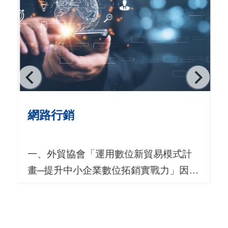
用
會
場
關
於
貿
網路行銷
協
全
一、外貿協會「運用數位新貿易模式計
球
畫─提升中小企業數位拓銷實戰力」因應
網
全球數位轉型浪潮下，數位科技加速創
絡
新應用，衝擊傳統商業模式及企業生
存，為提升我國出口業者數位化能力，
美