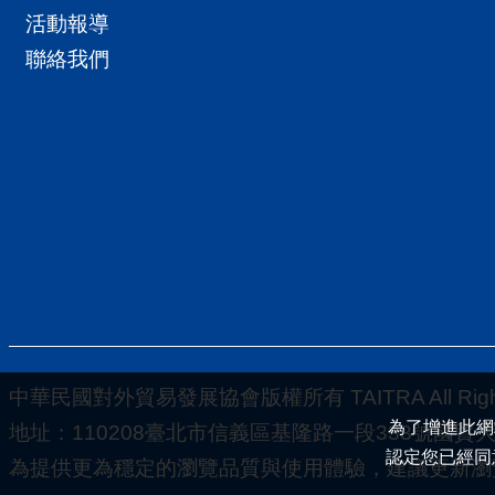
活動報導
聯絡我們
中華民國對外貿易發展協會版權所有 TAITRA All Rights
為了增進此網
地址：110208臺北市信義區基隆路一段333號國貿大樓5-
認定您已經同
為提供更為穩定的瀏覽品質與使用體驗，建議更新瀏覽器至以