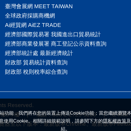
臺灣會展網 MEET TAIWAN
全球政府採購商機網
Ai經貿網 AiEZ TRADE
經濟部國際貿易署 我國進出口貿易統計
經濟部商業發展署 商工登記公示資料查詢
經濟部統計處 最新經濟統計
財政部 貿易統計資料查詢
財政部 稅則稅率綜合查詢
 Reserved.
站功能，我們將在您的裝置上傳送Cookie功能；當您繼續瀏覽
7樓 | 電話：886-2-2725-5200 | E-Mail
意使用Cookie。相關詳細規範說明，請參閱下方的
隱私權政策
及
下版本：最新版本Chrome、最新版本Firefox |
結。