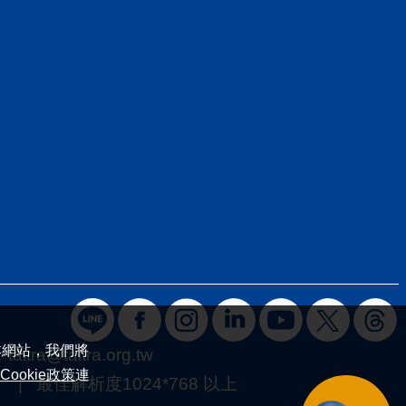
本網站，我們將
：
taitra@taitra.org.tw
Cookie政策
連
 最佳解析度1024*768 以上