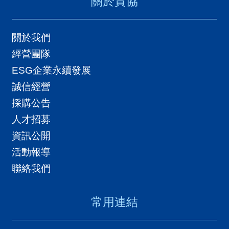
關於貿協
用
會
關於我們
場
經營團隊
ESG企業永續發展
關
誠信經營
於
採購公告
貿
人才招募
協
資訊公開
全
活動報導
球
聯絡我們
網
絡
常用連結
美