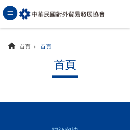
跳到主要內容區塊
登
入
開
首頁
首頁
拓
商
首頁
機
洞
察
市
場
租