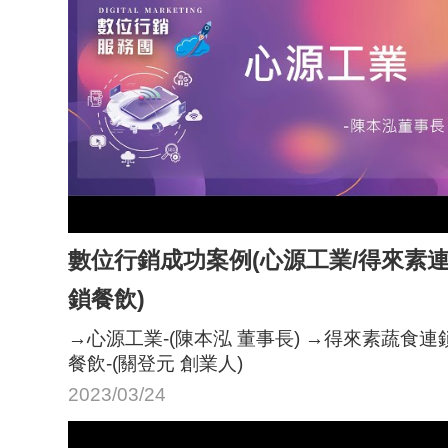
數位行銷成功案例(心源工業/得來素
鎖餐飲)
→心源工業-(陳本泓 董事長) →得來素蔬食連
餐飲-(關登元 創業人)
2023/03/24