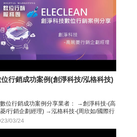
數位行銷成功案例(創淨科技/泓格科技)
數位行銷成功案例分享業者： →創淨科技-(高
菱/行銷企劃經理) →泓格科技-(周欣如/國際行
業務處課長)
023/03/24