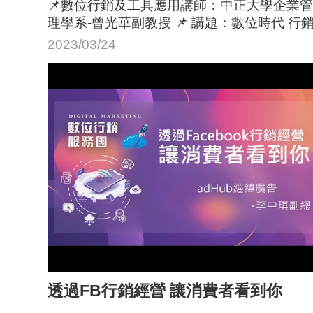
📌數位行銷及工具應用講師：中正大學企業管
理學系-曾光華副教授 📌 講題：數位時代 行
文案與影音內容創意
2023/03/24
透過FB行銷經營 讓消費者看到你