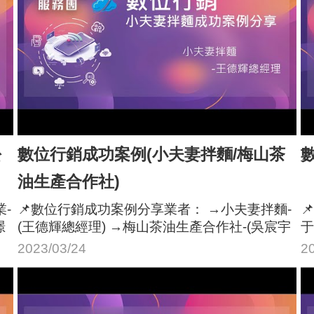
松
數位行銷成功案例(小夫妻拌麵/梅山茶
油生產合作社)
-
📌數位行銷成功案例分享業者： →小夫妻拌麵-

璟
(王德輝總經理) →梅山茶油生產合作社-(吳宸宇
于
研發經理)
2023/03/24
2