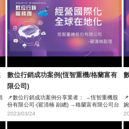
連
數位行銷成功案例(恆智重機/格蘭富有
限公司)
鎖
📌數位行銷成功案例分享業者： →恆智重機股

份有限公司-(翟清楠 副總) →格蘭富有限公司台
婉
灣分公司-(林正平 行銷專員)
銷
2023/03/24
2