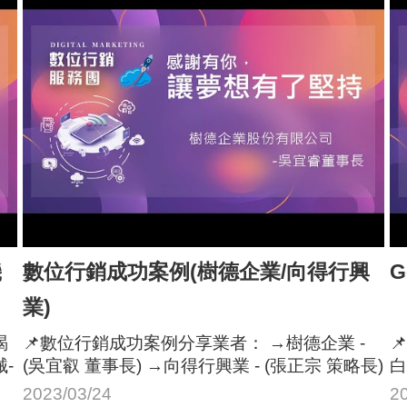
機
數位行銷成功案例(樹德企業/向得行興
G
業)
渴
📌數位行銷成功案例分享業者： →樹德企業 -

-
(吳宜叡 董事長) →向得行興業 - (張正宗 策略長)
白
2023/03/24
2