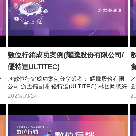
數位行銷成功案例(耀騰股份有限公司/
優特達ULTITEC)
食
安
📌數位行銷成功案例分享業者： 耀騰股份有限

公司-游孟儒副理 優特達(ULTITEC)-林岳岡總經
圓
理
長
2023/03/24
2