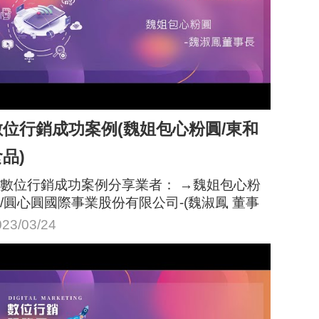
數位行銷成功案例(魏姐包心粉圓/東和
品)
數位行銷成功案例分享業者： →魏姐包心粉
/圓心圓國際事業股份有限公司-(魏淑鳳 董事
) →東和食品 -(吳曉絜 行銷部經理)
023/03/24