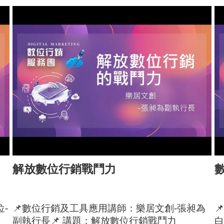
解放數位行銷戰鬥力
-
📌數位行銷及工具應用講師：樂居文創-張昶為

副執行長📌 講題：解放數位行銷戰鬥力
白