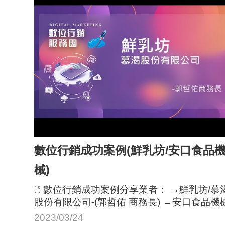
數位行銷成功案例(鮮乳坊/安口食品
械)
🖱 數位行銷成功案例分享業者： →鮮乳坊/慕
股份有限公司-(郭哲佑 商務長) →安口食品機械
(歐陽禹 董事長)
2023/03/24