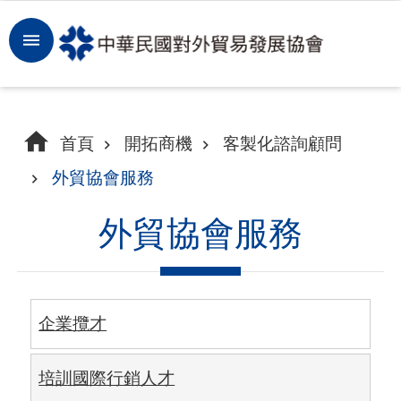
跳到主要內容區塊
登
入
開
首頁
開拓商機
客製化諮詢顧問
拓
外貿協會服務
商
機
外貿協會服務
洞
察
市
企業攬才
場
培訓國際行銷人才
租