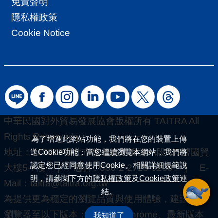
免責聲明
導
隱私權政策
覽
Cookie Notice
E
N
中華民國對外貿易發展協會版權所有 TAITRA All
Rights Reserved.
為了增進此網站功能，我們將在您的裝置上傳
地址：110208臺北市信義區基隆路一段333號國貿
送Cookie功能；當您繼續瀏覽本網站，我們將
認定您已經同意使用Cookie。相關詳細規範說
大樓5-7樓 | 電話：886-2-2725-5200 | E-
明，請參閱下方的
隱私權政策
及
Cookie政策
連
Mail：
taitra@taitra.org.tw
結。
為提供更為穩定的瀏覽品質與使用體驗，建議更新
瀏覽器至以下版本：最新版本Chrome、最新版本
我知道了