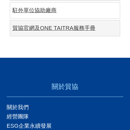
用
駐外單位協助廠商
會
場
貿協官網及ONE TAITRA服務手冊
關
於
貿
協
全
關於貿協
球
網
關於我們
絡
經營團隊
ESG企業永續發展
美