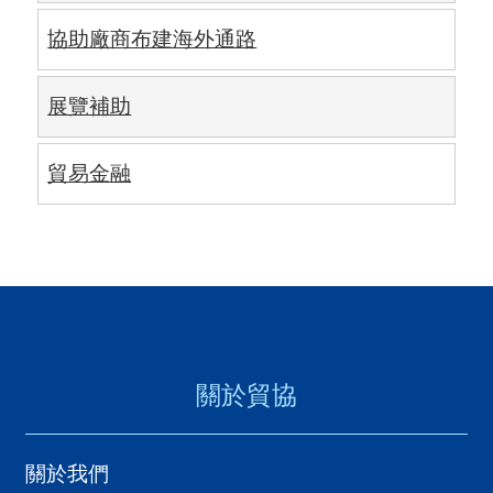
用
協助廠商布建海外通路
會
場
展覽補助
關
貿易金融
於
貿
協
全
球
網
關於貿協
絡
關於我們
美