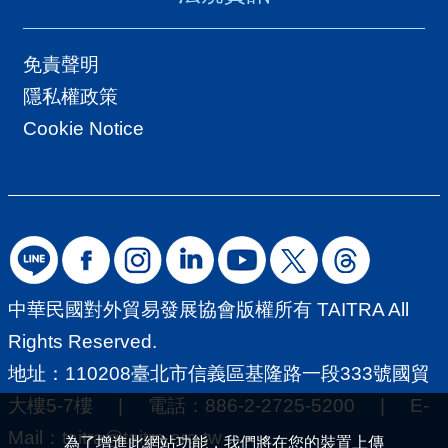
導
覽
免責聲明
E
隱私權政策
N
Cookie Notice
中華民國對外貿易發展協會版權所有 TAITRA All
Rights Reserved.
地址：110208臺北市信義區基隆路一段333號國貿
大樓5-7樓 | 電話：886-2-2725-5200 | E-
Mail：
taitra@taitra.org.tw
為了增進此網站功能，我們將在您的裝置上傳