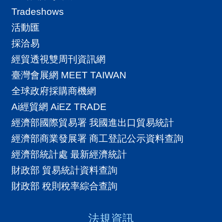
A
Tradeshows
I
活動匯
T
採洽易
R
經貿透視雙周刊資訊網
A
臺灣會展網 MEET TAIWAN
I
全球政府採購商機網
N
Ai經貿網 AiEZ TRADE
D
經濟部國際貿易署 我國進出口貿易統計
E
經濟部商業發展署 商工登記公示資料查詢
X
經濟部統計處 最新經濟統計
)
財政部 貿易統計資料查詢
財政部 稅則稅率綜合查詢
網
站
法規資訊