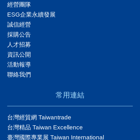
經營團隊
國
ESG企業永續發展
對
誠信經營
等
採購公告
關
人才招募
稅
資訊公開
貿
活動報導
協
聯絡我們
經
貿
常用連結
指
數
台灣經貿網 Taiwantrade
(
台灣精品 Taiwan Excellence
T
臺灣國際專業展 Taiwan International