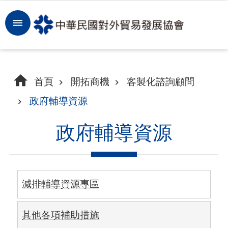
跳到主要內容區塊
登
入
開
首頁
開拓商機
客製化諮詢顧問
拓
政府輔導資源
商
機
政府輔導資源
洞
察
市
減排輔導資源專區
場
其他各項補助措施
租