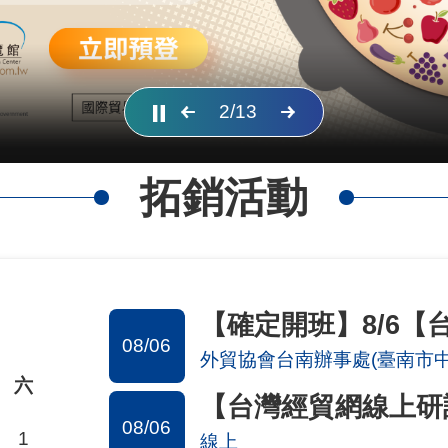
2
/
13
拓銷活動
08/06
外貿協會台南辦事處(臺南市中西
六
08/06
1
線上