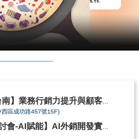
【確定開班】8/6【台南】業務行銷力提升與顧客經營實戰班
區成功路457號15F)
【台灣經貿網線上研討會-AI賦能】AI外銷開發實戰－用AI加速找到海外買主與商機