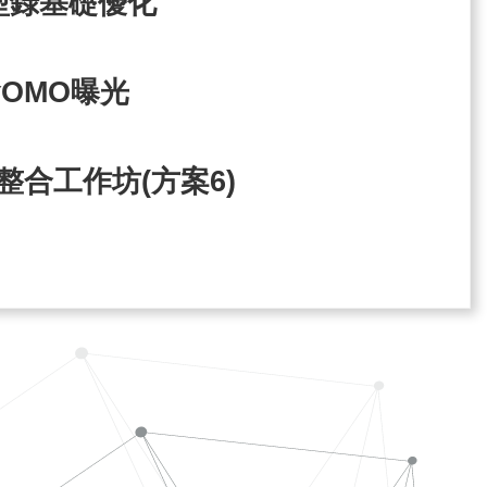
及型錄基礎優化
會OMO曝光
合工作坊(方案6)