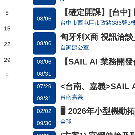
【確定開課】[台中]
8
08/06
台中市西屯區市政路386號3
15
匈牙利X商 視訊洽談
08/06
22
自家辦公室
29
【SAIL AI 業務
03/06
|
08/31
5
<台南、嘉義>SAIL
07/29
|
台南嘉義
08/31
🖥️ 2026年小型機動拓銷
02/02
|
全球
09/30