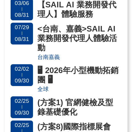
03/06
【SAIL AI 業務開發代
國
|
理人】體驗服務
08/31
對
等
07/29
<台南、嘉義>SAIL AI
|
關
業務開發代理人體驗活
08/31
稅
動
台南嘉義
貿
02/02
🖥️ 2026年小型機動拓銷
協
|
團 🖥️
經
09/30
貿
全球
指
02/25
(方案1) 官網健檢及型
數
|
錄基礎優化
09/30
(TAITRA
02/25
(方案8)國際指標展會
INDEX)
|