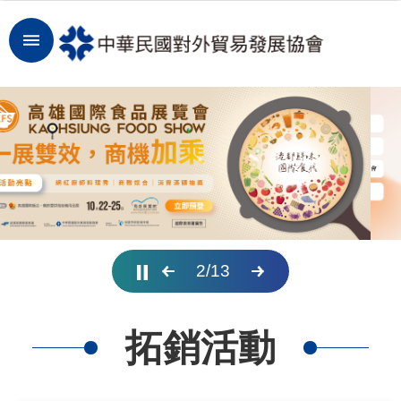
跳到主要內容區塊
登
入
開
拓
商
機
洞
2
/
13
察
市
拓銷活動
場
租