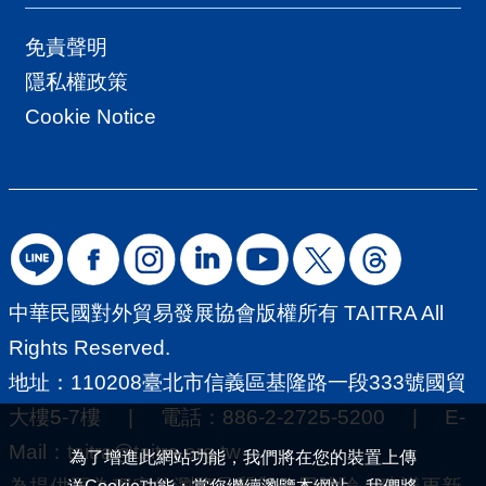
免責聲明
隱私權政策
Cookie Notice
中華民國對外貿易發展協會版權所有 TAITRA All
Rights Reserved.
地址：110208臺北市信義區基隆路一段333號國貿
大樓5-7樓 | 電話：886-2-2725-5200 | E-
Mail：
taitra@taitra.org.tw
為了增進此網站功能，我們將在您的裝置上傳