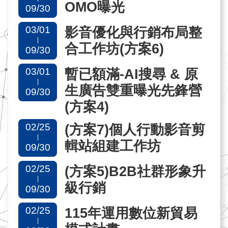
OMO曝光
09/30
網
03/01
影音優化與行銷布局整
站
|
合工作坊(方案6)
09/30
導
覽
03/01
暫已額滿-AI搜尋 & 原
|
生廣告雙重曝光先鋒營
09/30
EN
(方案4)
02/25
(方案7)個人行動影音剪
|
輯站組建工作坊
09/30
02/25
(方案5)B2B社群形象升
|
級行銷
09/30
02/25
115年運用數位新貿易
|