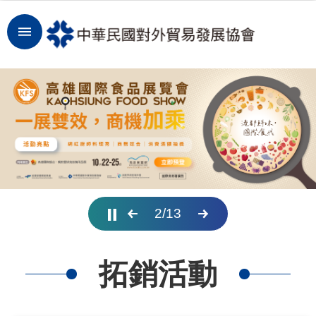
跳到主要內容區塊
登
入
開
拓
商
機
洞
2
/
13
察
市
拓銷活動
場
租