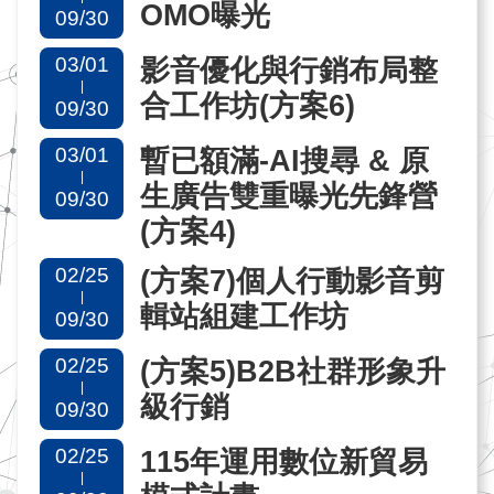
OMO曝光
09/30
網
03/01
影音優化與行銷布局整
站
|
合工作坊(方案6)
09/30
導
覽
03/01
暫已額滿-AI搜尋 & 原
|
生廣告雙重曝光先鋒營
09/30
EN
(方案4)
02/25
(方案7)個人行動影音剪
|
輯站組建工作坊
09/30
02/25
(方案5)B2B社群形象升
|
級行銷
09/30
02/25
115年運用數位新貿易
|