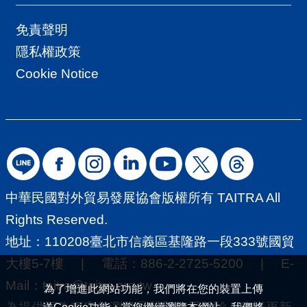
免責聲明
隱私權政策
Cookie Notice
中華民國對外貿易發展協會版權所有 TAITRA All
Rights Reserved.
地址：110208臺北市信義區基隆路一段333號國貿
大樓5-7樓 | 電話：886-2-2725-5200 | E-
Mail：
taitra@taitra.org.tw
為了增進此網站功能，我們將在您的裝置上傳