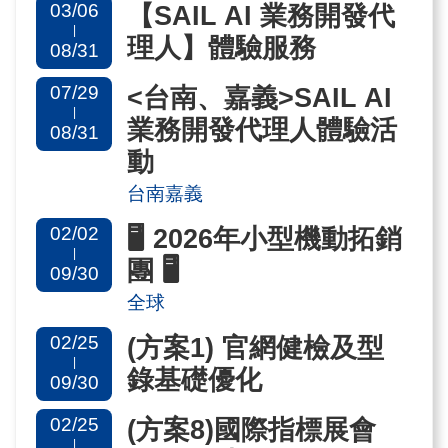
03/06
【SAIL AI 業務開發代
國
|
理人】體驗服務
08/31
對
等
07/29
<台南、嘉義>SAIL AI
|
關
業務開發代理人體驗活
08/31
稅
動
台南嘉義
貿
02/02
🖥️ 2026年小型機動拓銷
協
|
團 🖥️
經
09/30
貿
全球
指
02/25
(方案1) 官網健檢及型
數
|
錄基礎優化
09/30
(TAITRA
02/25
(方案8)國際指標展會
INDEX)
|