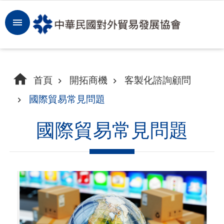
跳到主要內容區塊
登
入
開
首頁
開拓商機
客製化諮詢顧問
拓
國際貿易常見問題
商
機
國際貿易常見問題
洞
察
市
場
租