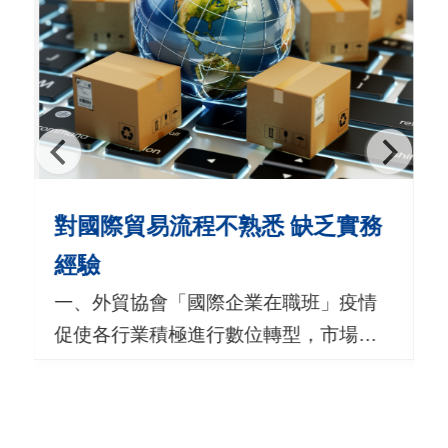
用
會
場
關
於
貿
對國際貿易流程不熟悉 缺乏實務
協
經驗
全
一、外貿協會「國際企業在職班」疫情
球
促使各行業積極進行數位轉型，市場對
網
跨虛實、跨產業的數位行銷業務人才需
絡
求殷切，貿協培訓中心規劃國際企業在
職班，利用每週三晚上+每週六全天，協
美