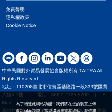
免責聲明
隱私權政策
Cookie Notice
中華民國對外貿易發展協會版權所有 TAITRA All
Rights Reserved.
地址：110208臺北市信義區基隆路一段333號國貿
大樓5-7樓 | 電話：886-2-2725-5200 | E-
Mail：
taitra@taitra.org.tw
為了增進此網站功能，我們將在您的裝置上傳
為提供更為穩定的瀏覽品質與使用體驗，建議更新
送Cookie功能；當您繼續瀏覽本網站，我們將