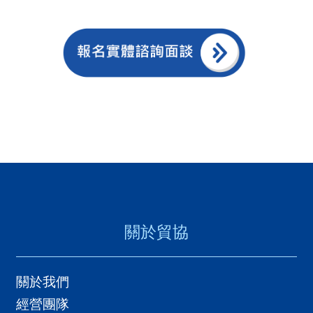
助學員精進數位即戰力，透過跨界、跨
國
領域的運用與合作，拓展人脈，零基礎
對
也可晉升斜槓績優股，把握環境隨時帶
等
來的挑戰與機會！二、外貿協會國際貿
關
易實務課程除了前述貿協培訓中心台北
稅
校區所開設課程，另外貿協會各地區辦
貿
事處(桃、竹、中、南、高)亦不定期開設
協
國際貿易實務課程，服務在地廠商。請
經
瀏覽各辦事處官網，或貿協「活動匯」
貿
網頁。三、張錦源先生編撰的「國際貿
關於貿協
指
易實務詳論22版」本書按交易過程先後
數
作有條理的說明，期使讀者能獲得一完
(
整的概念，包含出貨前的交易條件、進
關於我們
T
出口價格計算、報價、貿易契約簽訂
經營團隊