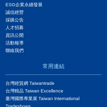
A
等。除了進出口貿易外，本書對於託
ESG企業永續發展
I
收、轉口貿易、整廠輸出、經銷代理、
誠信經營
T
寄售等特殊貿易，亦有深入淺出的介
採購公告
R
紹，另也包含電子信用狀統一慣例、本
人才招募
A
金／無本金交割遠期外匯等最新內容。
資訊公開
I
活動報導
N
聯絡我們
D
E
常用連結
X
)
台灣經貿網 Taiwantrade
台灣精品 Taiwan Excellence
網
臺灣國際專業展 Taiwan International
站
Tradeshows