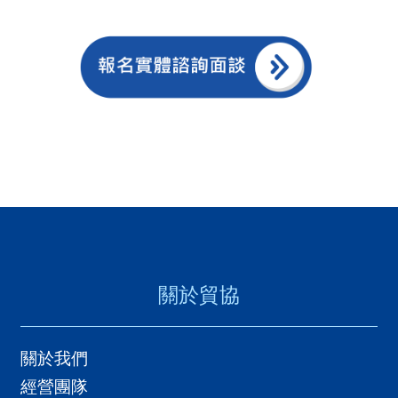
應用數位科技工具拓展海外市場，以加
國
速爭取國際商機，特執行本計畫。本計
對
畫將依據出口業者產業性質、企業現
等
況、數位能力差異，提供診斷諮詢服
關
務、進行數位科技國際拓展客製化輔
稅
導，提升我國出口業者數位能力，進而
貿
拓展海外市場。本計畫包括下列四項數
協
位貿易線上診斷企業透過網路互動問卷
經
線上診斷，線上自動化產出企業專屬
貿
「企業數位貿易力診斷報告」，針對企
關於貿協
指
業進行各面向能力評析並提供優化方向
數
建議，及提供相應之解決方案或拓銷策
(
略建議。依據貴公司的能力與需求，將
關於我們
T
於診斷報告建議運用本計畫之多元數位
經營團隊