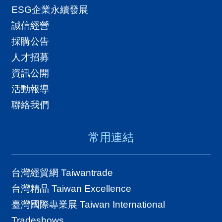
A
行銷輔導措施、企業數位科技專科顧問
ESG企業永續發展
I
健檢門診、數位培訓課程等資源，為貴
誠信經營
T
公司對症下藥解決問題。企業數位貿易
採購公告
R
力診斷報告將針對企業經營六大面向，
人才招募
A
包含數位通路、數位行銷、數位決
資訊公開
I
策、 數位人才培育、數位應用、數據分
活動報導
N
析進一步分析，提供貴公司數位貿易發
聯絡我們
D
展建議。數位科技顧問諮詢供完成數位
E
貿易線上診斷之企業，依診斷評析及需
常用連結
X
求，預約 1 項數位科技顧問諮詢，透過
印
)
進一步深入檢視諮詢，快速找出企業最
台灣經貿網 Taiwantrade
迫切所需改善之盲點，並提供具體可行
台灣精品 Taiwan Excellence
網
的改善建議與分析。數位科技顧問諮詢
臺灣國際專業展 Taiwan International
站
均採【線上諮詢】服務。諮詢主題包
Tradeshows