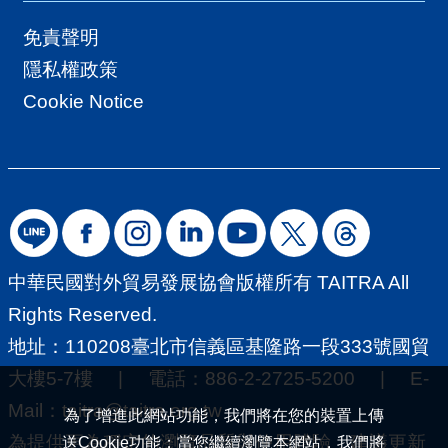
外市場。請先註冊為「外貿協會會員」
免責聲明
後登入選課上課！ 二、外貿協會數位行
隱私權政策
銷主題推廣課程外貿協會桃、竹、中、
Cookie Notice
南、高等各地區辦事處亦不定期開設數
位行銷主題推廣課程，服務在地廠商。
請瀏覽各辦事處官網，或貿協「活動
匯」網頁。三、經濟部推動中小企業數
位創新鏈結國際計畫本計畫為協助中小
企業在瞬息萬變的大環境中，掌握經濟
中華民國對外貿易發展協會版權所有 TAITRA All
的脈動，提升國際間競爭力，乘上東協
Rights Reserved.
疫後經濟回溫之勢，開展新南向宏圖大
地址：110208臺北市信義區基隆路一段333號國貿
業，將輔助中小企業以主題產業為核
大樓5-7樓 | 電話：886-2-2725-5200 | E-
心，串聯產業鏈打造主題聯盟，整備國
Mail：
taitra@taitra.org.tw
為了增進此網站功能，我們將在您的裝置上傳
際行銷數位能量，策畫海外布局攻略，
為提供更為穩定的瀏覽品質與使用體驗，建議更新
送Cookie功能；當您繼續瀏覽本網站，我們將