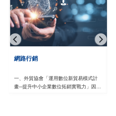
用
會
場
關
於
貿
網路行銷
協
全
一、外貿協會「運用數位新貿易模式計
球
畫─提升中小企業數位拓銷實戰力」因應
網
全球數位轉型浪潮下，數位科技加速創
絡
新應用，衝擊傳統商業模式及企業生
存，為提升我國出口業者數位化能力，
美