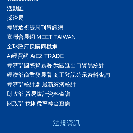
導
括 1. 生成式AI類 2. 數位科技行銷類 3.
活動匯
覽
跨境商務規劃類數位行銷輔導方案本計
採洽易
畫提供8項客製化數位行銷輔導方案，供
E
經貿透視雙周刊資訊網
完成數位貿易線上診斷之企業，依企業
N
臺灣會展網 MEET TAIWAN
數位能力診斷評析或需求，選擇申請1項
全球政府採購商機網
輔導方案 。可提供選擇的輔導方案包
Ai經貿網 AiEZ TRADE
括：1. AI創新內容生成 (包括『AI生成動
經濟部國際貿易署 我國進出口貿易統計
態影片』等4類)2. 買主模型精準行銷(包
經濟部商業發展署 商工登記公示資料查詢
括『AI精準在地關鍵字』等2類)3. 拓展
經濟部統計處 最新經濟統計
跨國線上通路(包括『B2GB電商及社群
財政部 貿易統計資料查詢
雙效』等2類)數位貿易培訓課程 (數位貿
財政部 稅則稅率綜合查詢
易學苑)搭上AI熱潮，教您如何運用人工
智慧開拓全球商機！線上選課，自主學
法規資訊
習不受限。培養紮實數位能力，拓展海