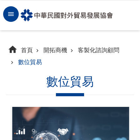
跳到主要內容區塊
登
入
開
首頁
開拓商機
客製化諮詢顧問
拓
數位貿易
商
機
數位貿易
洞
察
市
場
租