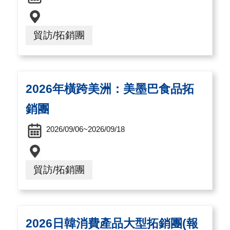
A
I
貿訪/拓銷團
T
R
A
2026年橫跨美洲：美墨巴食品拓
I
N
銷團
D
2026/09/06~2026/09/18
E
X
貿訪/拓銷團
)
網
站
2026日韓消費產品大型拓銷團(報