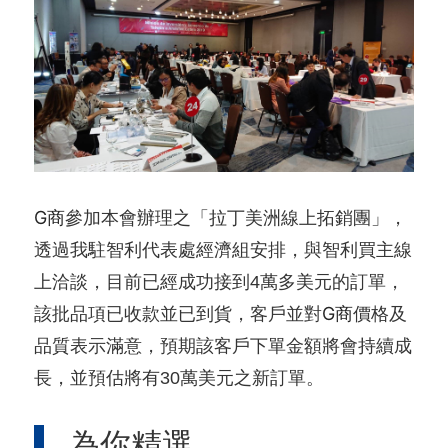
用
會
場
關
於
貿
G商
參加本會辦理之「拉丁美洲線上拓銷團」，
協
透過我駐智利代表處經濟組安排，與智利買主線
上洽談，目前已經成功接到4萬多美元的訂單，
全
G商
該批品項已收款並已到貨，客戶並對
價格及
球
品質表示滿意，預期該客戶下單金額將會持續成
網
長，並預估將有30萬美元之新訂單。
絡
為你精選
美