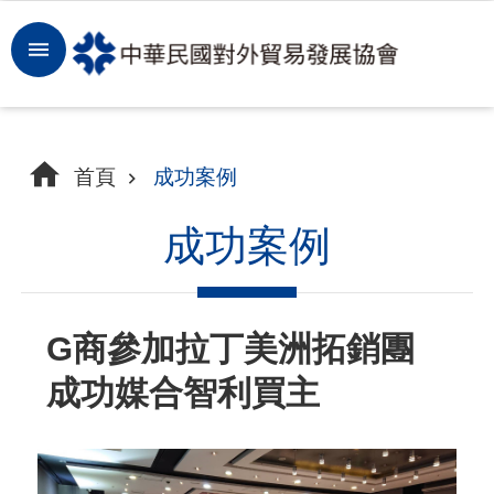
跳到主要內容區塊
登
入
開
首頁
成功案例
拓
商
成功案例
機
洞
G商參加拉丁美洲拓銷團
察
成功媒合智利買主
市
場
租