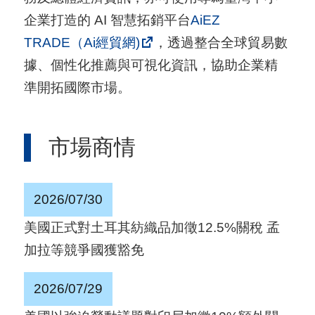
用
企業打造的 AI 智慧拓銷平台
AiEZ
會
TRADE（Ai經貿網)
，透過整合全球貿易數
場
據、個性化推薦與可視化資訊，協助企業精
準開拓國際市場。
關
於
市場商情
貿
協
2026/07/30
全
球
美國正式對土耳其紡織品加徵12.5%關稅 孟
網
加拉等競爭國獲豁免
絡
2026/07/29
美