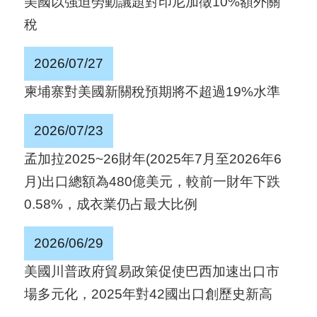
美國以強迫勞動議題對印尼加徵10%額外關
國
稅
對
等
2026/07/27
關
柬埔寨對美國新關稅預期將不超過19%水準
稅
2026/07/23
貿
孟加拉2025~26財年(2025年7月至2026年6
協
月)出口總額為480億美元，較前一財年下跌
經
0.58%，成衣業仍占最大比例
貿
指
2026/06/29
數
美國川普政府貿易政策促使巴西加速出口市
(
場多元化，2025年對42國出口創歷史新高
T