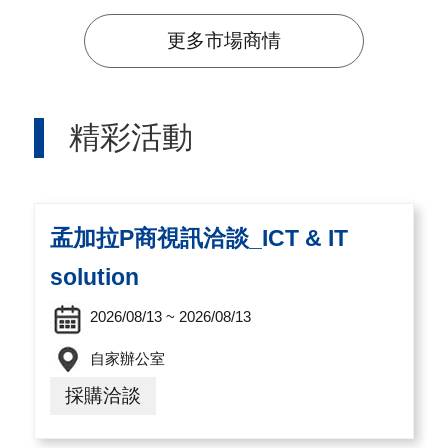
A
更多市場商情
I
T
R
精彩活動
A
I
N
孟加拉P商視訊洽談_ICT & IT
D
E
solution
X
2026/08/13 ~ 2026/08/13
)
自家辦公室
網
採購洽談
站