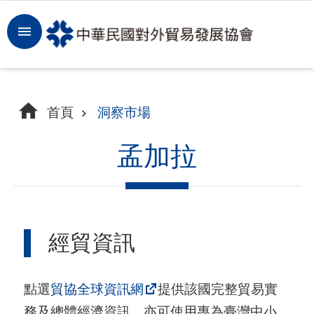
跳到主要內容區塊
登
入
開
首頁
洞察市場
拓
商
孟加拉
機
洞
察
經貿資訊
市
場
點選
貿協全球資訊網
提供該國完整貿易實
租
務及總體經濟資訊，亦可使用專為臺灣中小