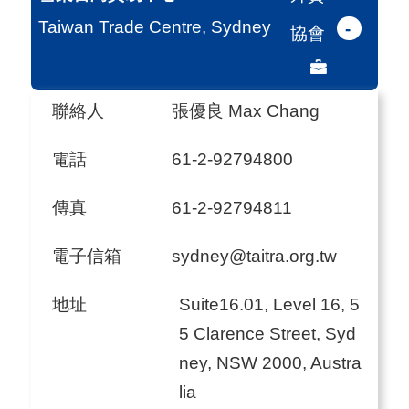
Taiwan Trade Centre, Sydney
-
協會
聯絡人
張優良 Max Chang
電話
61-2-92794800
傳真
61-2-92794811
電子信箱
sydney@taitra.org.tw
地址
Suite16.01, Level 16, 5
5 Clarence Street, Syd
ney, NSW 2000, Austra
lia