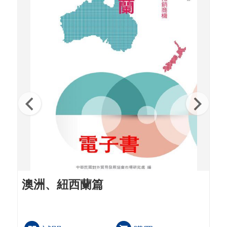
澳洲、紐西蘭篇
澳