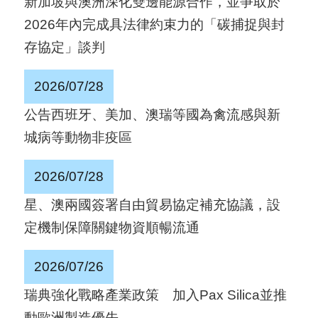
新加坡與澳洲深化雙邊能源合作，並爭取於
國
2026年內完成具法律約束力的「碳捕捉與封
對
存協定」談判
等
關
2026/07/28
稅
公告西班牙、美加、澳瑞等國為禽流感與新
城病等動物非疫區
貿
協
2026/07/28
經
星、澳兩國簽署自由貿易協定補充協議，設
貿
定機制保障關鍵物資順暢流通
指
數
2026/07/26
(
瑞典強化戰略產業政策 加入Pax Silica並推
T
動歐洲製造優先