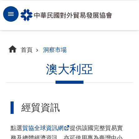
跳到主要內容區塊
登
入
開
首頁
洞察市場
拓
商
澳大利亞
機
洞
察
經貿資訊
市
場
點選
貿協全球資訊網
提供該國完整貿易實
租
務及總體經濟資訊，亦可使用專為臺灣中小