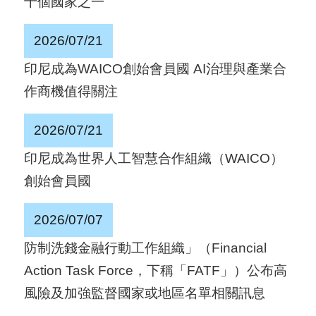
十個國家之一
國
對
2026/07/21
等
印尼成為WAICO創始會員國 AI治理與產業合
關
作商機值得關注
稅
2026/07/21
貿
印尼成為世界人工智慧合作組織（WAICO）
協
創始會員國
經
貿
2026/07/07
指
防制洗錢金融行動工作組織」（Financial
數
Action Task Force，下稱「FATF」）公布高
(
風險及加強監督國家或地區名單相關訊息
T