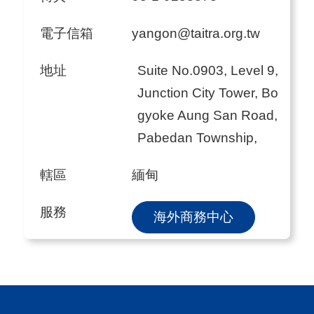
電子信箱
yangon@taitra.org.tw
地址
Suite No.0903, Level 9,
Junction City Tower, Bo
gyoke Aung San Road,
Pabedan Township,
轄區
緬甸
服務
海外商務中心