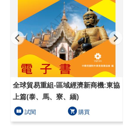
全球貿易重組-區域經濟新商機:東協
全
上篇(泰、馬、寮、緬)
洲
試閱
購買