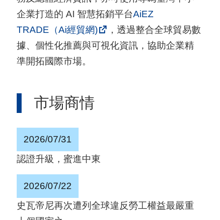
用
企業打造的 AI 智慧拓銷平台
AiEZ
會
TRADE（Ai經貿網)
，透過整合全球貿易數
場
據、個性化推薦與可視化資訊，協助企業精
準開拓國際市場。
關
於
市場商情
貿
協
2026/07/31
全
球
認證升級，蜜進中東
網
2026/07/22
絡
史瓦帝尼再次遭列全球違反勞工權益最嚴重
美