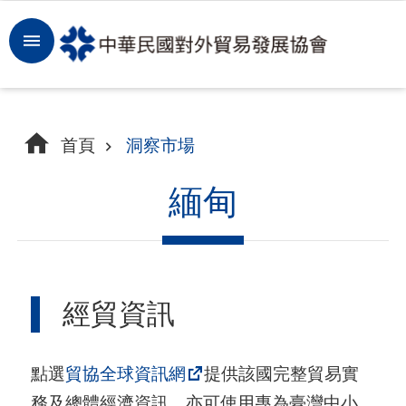
跳到主要內容區塊
登
入
開
首頁
洞察市場
拓
商
緬甸
機
洞
察
經貿資訊
市
場
點選
貿協全球資訊網
提供該國完整貿易實
租
務及總體經濟資訊，亦可使用專為臺灣中小