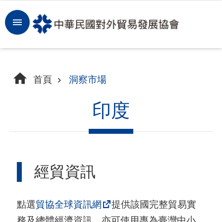
跳到主要內容區塊
登
入
開
首頁
洞察市場
拓
商
印度
機
洞
察
經貿資訊
市
場
點選
貿協全球資訊網
提供該國完整貿易實
租
務及總體經濟資訊，亦可使用專為臺灣中小