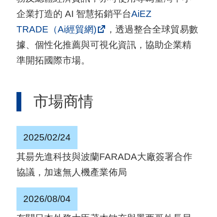
用
企業打造的 AI 智慧拓銷平台
AiEZ
會
TRADE（Ai經貿網)
，透過整合全球貿易數
場
據、個性化推薦與可視化資訊，協助企業精
準開拓國際市場。
關
於
市場商情
貿
協
2025/02/24
全
球
其昜先進科技與波蘭FARADA大廠簽署合作
網
協議，加速無人機產業佈局
絡
2026/08/04
美