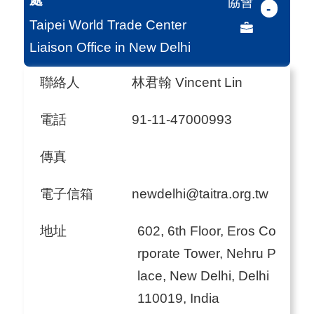
協會
-
Taipei World Trade Center
Liaison Office in New Delhi
聯絡人
林君翰 Vincent Lin
電話
91-11-47000993
傳真
電子信箱
newdelhi@taitra.org.tw
地址
602, 6th Floor, Eros Co
rporate Tower, Nehru P
lace, New Delhi, Delhi
110019, India