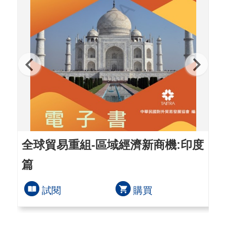
全球貿易重組-區域經濟新商機:印度
供
篇
(
試閱
購買