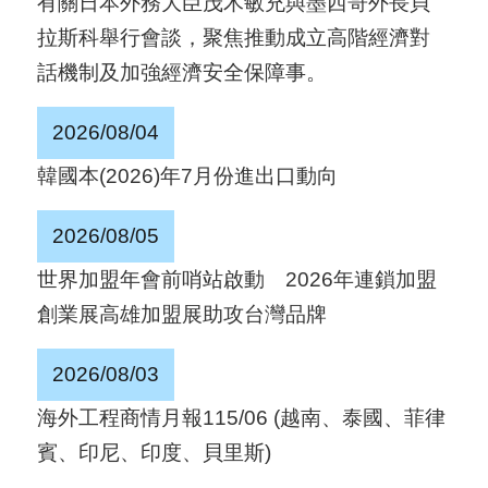
有關日本外務大臣茂木敏充與墨西哥外長貝
國
拉斯科舉行會談，聚焦推動成立高階經濟對
對
話機制及加強經濟安全保障事。
等
關
2026/08/04
稅
韓國本(2026)年7月份進出口動向
貿
2026/08/05
協
世界加盟年會前哨站啟動 2026年連鎖加盟
經
創業展高雄加盟展助攻台灣品牌
貿
指
2026/08/03
數
海外工程商情月報115/06 (越南、泰國、菲律
(
賓、印尼、印度、貝里斯)
T