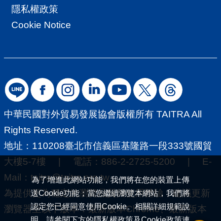
隱私權政策
Cookie Notice
中華民國對外貿易發展協會版權所有 TAITRA All
Rights Reserved.
地址：110208臺北市信義區基隆路一段333號國貿
大樓5-7樓 | 電話：886-2-2725-5200 | E-
Mail：
taitra@taitra.org.tw
為了增進此網站功能，我們將在您的裝置上傳
為提供更為穩定的瀏覽品質與使用體驗，建議更新
送Cookie功能；當您繼續瀏覽本網站，我們將
認定您已經同意使用Cookie。相關詳細規範說
瀏覽器至以下版本：最新版本Chrome、最新版本
明，請參閱下方的
隱私權政策
及
Cookie政策
連