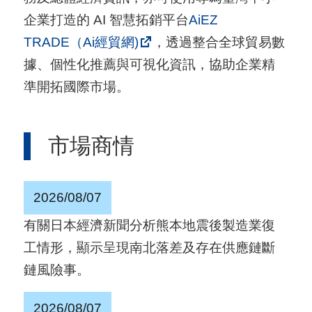
用
企業打造的 AI 智慧拓銷平台
AiEZ
會
TRADE（Ai經貿網)
，透過整合全球貿易數
場
據、個性化推薦與可視化資訊，協助企業精
準開拓國際市場。
關
於
市場商情
貿
協
2026/08/07
全
球
有關日本經濟新聞分析熊本地震後製造業復
網
工情形，顯示呈現南北落差及存在供應鏈斷
絡
鏈風險事。
美
2026/08/07