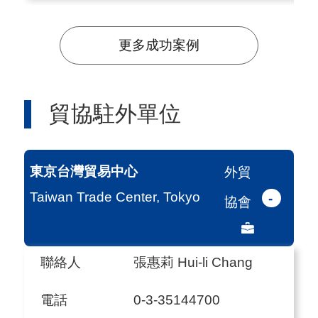
創設計線上拓銷團」，主力產品
更多成功案例
【HOVERPEN自立筆】成功連線
知名國際複合式書店通路:日本
「蔦屋TSUTAYA書店」及新加坡
貿協駐外單位
【紀伊國屋書店 (Books
Kinokuniya)】
東京台灣貿易中心
外貿
Taiwan Trade Center, Tokyo
-
協會
聯絡人
張惠莉 Hui-li Chang
電話
0-3-35144700