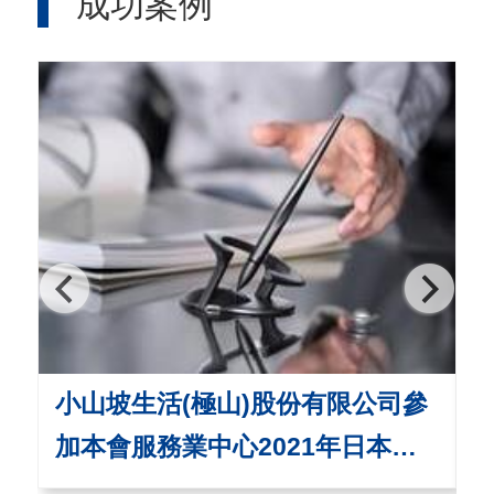
成功案例
小山坡生活(極山)股份有限公司參
加本會服務業中心2021年日本及
新加坡「新常態時尚生活商機-文
P