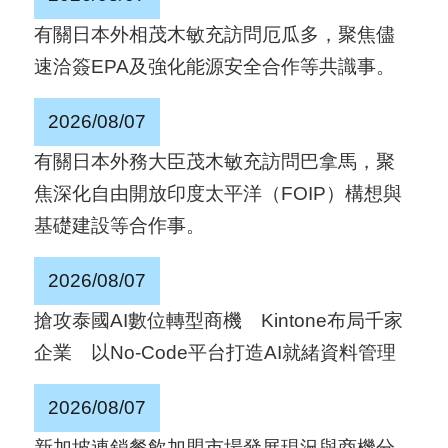
國
有關日本外相茂木敏充訪問厄瓜多，聚焦儘
對
速洽簽EPA及強化能源安全合作等共識事。
等
關
2026/08/07
稅
有關日本外務大臣茂木敏充訪問巴拿馬，聚
焦深化自由開放印度太平洋（FOIP）構想與
貿
基礎建設等合作事。
協
經
2026/08/07
貿
搶攻泰國AI數位轉型商機 Kintone布局千家
指
企業 以No-Code平台打造AI就緒資料管理
數
(
2026/08/07
T
新加坡連鎖餐飲加盟市場發展現況與商機分