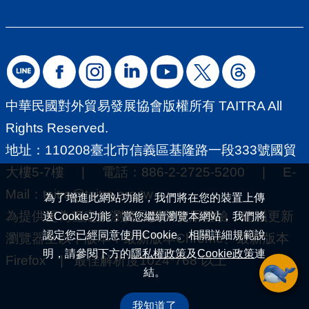
中華民國對外貿易發展協會版權所有 TAITRA All
Rights Reserved.
地址：110208臺北市信義區基隆路一段333號國貿
大樓5-7樓 | 電話：886-2-2725-5200 | E-
Mail：
taitra@taitra.org.tw
為了增進此網站功能，我們將在您的裝置上傳
為提供更為穩定的瀏覽品質與使用體驗，建議更新
送Cookie功能；當您繼續瀏覽本網站，我們將
認定您已經同意使用Cookie。相關詳細規範說
瀏覽器至以下版本：最新版本Chrome、最新版本
明，請參閱下方的
隱私權政策
及
Cookie政策
連
Firefox | 最佳解析度1024*768 以上
結。
我知道了