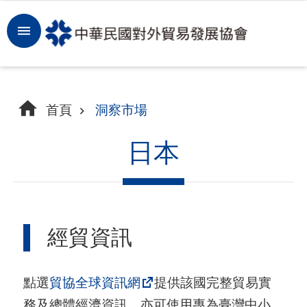
跳到主要內容區塊
登
入
開
首頁
洞察市場
拓
商
日本
機
洞
察
經貿資訊
市
場
點選
貿協全球資訊網
提供該國完整貿易實
租
務及總體經濟資訊，亦可使用專為臺灣中小