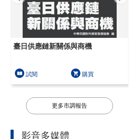
臺日供應鏈新關係與商機
全
洲
試閱
購買
更多市調報告
影音多媒體