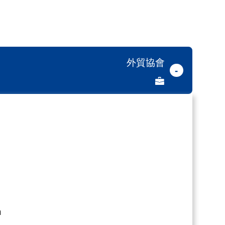
外貿協會
-
h