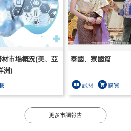
醫材市場概況(美、亞
泰國、寮國篇
洋洲)
載
試閱
購買
更多市調報告