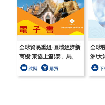
全球貿易重組-區域經濟新
全球
商機:東協上篇(泰、馬、
洲/大
寮、緬)
試閱
購買
下