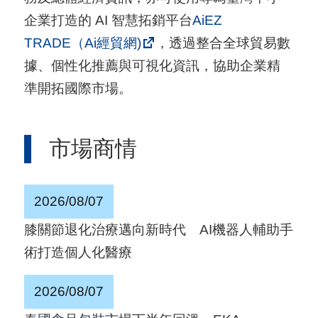
用
企業打造的 AI 智慧拓銷平台
AiEZ
會
TRADE（Ai經貿網)
，透過整合全球貿易數
場
據、個性化推薦與可視化資訊，協助企業精
準開拓國際市場。
關
於
市場商情
貿
協
2026/08/07
全
球
膝關節退化治療邁向新時代 AI機器人輔助手
網
術打造個人化醫療
絡
2026/08/07
美