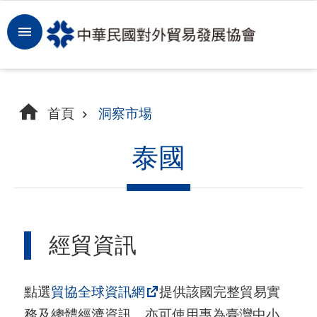
跳到主要內容區塊
登
入
開
首頁
洞察市場
拓
商
泰國
機
洞
察
經貿資訊
市
場
點選
貿協全球資訊網
提供該國完整貿易實
租
務及總體經濟資訊，亦可使用專為臺灣中小