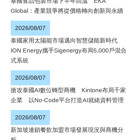
泰國食品包裝市場下半年回溫 EKA
國
Global：產業競爭將從價格轉向創新與永續
對
等
2026/08/07
關
泰國家用太陽能市場邁向智慧儲能新時代
稅
ION Energy攜手Sigenergy布局5,000戶混合
式系統
貿
協
2026/08/07
經
搶攻泰國AI數位轉型商機 Kintone布局千家
貿
企業 以No-Code平台打造AI就緒資料管理
指
數
2026/08/07
(
新加坡連鎖餐飲加盟市場發展現況與商機分
T
析