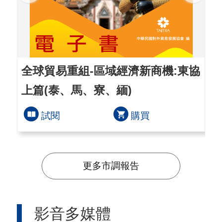
全球貿易重組-區域經濟新商機:東協
供
上篇(泰、馬、寮、緬)
(
試閱
購買
更多市調報告
影音多媒體