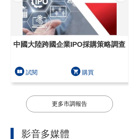
中國大陸跨國企業IPO採購策略調查
全
洲
試閱
購買
更多市調報告
影音多媒體