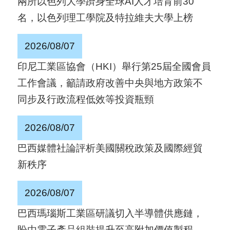
兩所以色列大學躋身全球AI人才培育前30
國
名，以色列理工學院及特拉維夫大學上榜
對
等
2026/08/07
關
印尼工業區協會（HKI）舉行第25屆全國會員
稅
工作會議，籲請政府改善中央與地方政策不
同步及行政流程低效等投資瓶頸
貿
協
2026/08/07
經
巴西媒體社論評析美國關稅政策及國際經貿
貿
新秩序
指
數
2026/08/07
(
巴西瑪瑙斯工業區研議切入半導體供應鏈，
T
盼由電子產品組裝提升至高附加價值製程