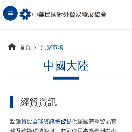
跳到主要內容區塊
登
入
開
首頁
洞察市場
拓
商
中國大陸
機
洞
察
經貿資訊
市
場
點選
貿協全球資訊網
提供該國完整貿易實
租
務及總體經濟資訊，亦可使用專為臺灣中小