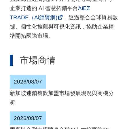
用
企業打造的 AI 智慧拓銷平台
AiEZ
會
TRADE（Ai經貿網)
，透過整合全球貿易數
場
據、個性化推薦與可視化資訊，協助企業精
準開拓國際市場。
關
於
市場商情
貿
協
2026/08/07
全
球
新加坡連鎖餐飲加盟市場發展現況與商機分
網
析
絡
2026/08/07
美