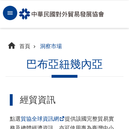
跳到主要內容區塊
登
入
開
首頁
洞察市場
拓
商
巴布亞紐幾內亞
機
洞
察
經貿資訊
市
場
點選
貿協全球資訊網
提供該國完整貿易實
租
務及總體經濟資訊，亦可使用專為臺灣中小