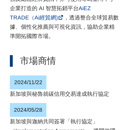
用
企業打造的 AI 智慧拓銷平台
AiEZ
會
TRADE（Ai經貿網)
，透過整合全球貿易數
場
據、個性化推薦與可視化資訊，協助企業精
準開拓國際市場。
關
於
市場商情
貿
協
2024/11/22
全
球
新加坡與秘魯就碳信用交易達成執行協定
網
2024/05/28
絡
新加坡與迦納共同簽署「執行協定」
美