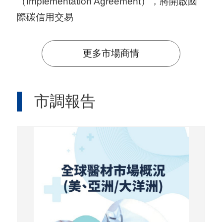
（Implementation Agreement），將開啟國
國
際碳信用交易
對
等
更多市場商情
關
稅
市調報告
貿
協
經
貿
指
數
(
T