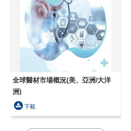
A
I
T
R
A
I
N
D
E
全球醫材市場概況(美、亞洲/大洋
X
洲)
)
下載
網
站