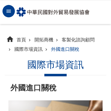
跳到主要內容區塊
登
入
開
首頁
開拓商機
客製化諮詢顧問
拓
國際市場資訊
外國進口關稅
商
機
國際市場資訊
洞
察
外國進口關稅
市
場
租