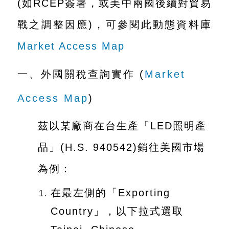
(如RCEP簽署，或美中兩國後續對貿易
A
I
戰之調整因應)，可參閱此動態資料庫
T
Market Access Map
R
A
一、外國關稅查詢實作 (
Market
I
Access Map
)
N
D
茲以某廠商在台生產「LED照明產
E
品」(H.S. 940542)銷往美國市場
X
為例：
)
在最左側的「Exporting
網
Country」，以下拉式選取
站