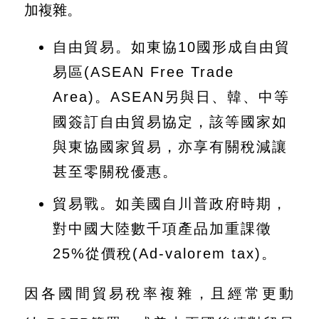
加複雜。
國
對
自由貿易。如東協10國形成自由貿
等
易區(ASEAN Free Trade
關
Area)。ASEAN另與日、韓、中等
稅
國簽訂自由貿易協定，該等國家如
貿
與東協國家貿易，亦享有關稅減讓
協
甚至零關稅優惠。
經
貿易戰。如美國自川普政府時期，
貿
對中國大陸數千項產品加重課徵
指
25%從價稅(Ad-valorem tax)。
數
(
因各國間貿易稅率複雜，且經常更動
T