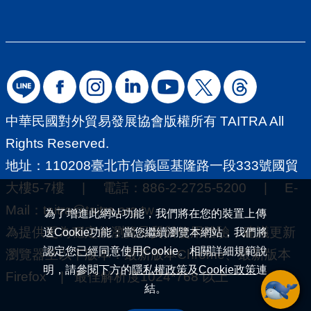
中華民國對外貿易發展協會版權所有 TAITRA All
Rights Reserved.
地址：110208臺北市信義區基隆路一段333號國貿
大樓5-7樓 | 電話：886-2-2725-5200 | E-
Mail：
taitra@taitra.org.tw
為了增進此網站功能，我們將在您的裝置上傳
為提供更為穩定的瀏覽品質與使用體驗，建議更新
送Cookie功能；當您繼續瀏覽本網站，我們將
認定您已經同意使用Cookie。相關詳細規範說
瀏覽器至以下版本：最新版本Chrome、最新版本
明，請參閱下方的
隱私權政策
及
Cookie政策
連
Firefox | 最佳解析度1024*768 以上
結。