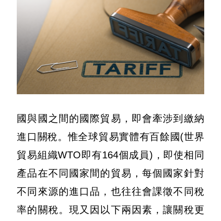
用
會
場
關
於
貿
協
國與國之間的國際貿易，即會牽涉到繳納
進口關稅。惟全球貿易實體有百餘國(世界
全
貿易組織WTO即有164個成員)，即使相同
球
產品在不同國家間的貿易，每個國家針對
網
絡
不同來源的進口品，也往往會課徵不同稅
率的關稅。現又因以下兩因素，讓關稅更
美