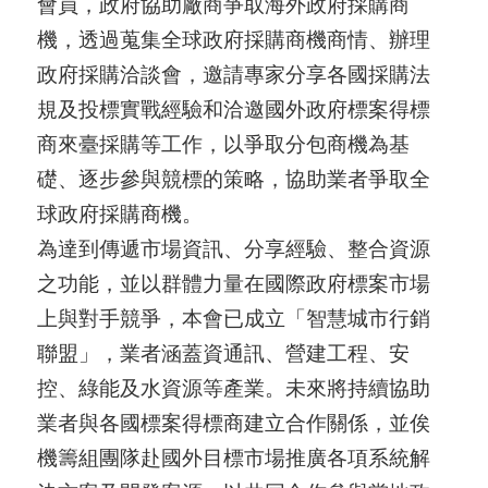
會員，政府協助廠商爭取海外政府採購商
國
機，透過蒐集全球政府採購商機商情、辦理
對
政府採購洽談會，邀請專家分享各國採購法
等
規及投標實戰經驗和洽邀國外政府標案得標
關
商來臺採購等工作，以爭取分包商機為基
稅
礎、逐步參與競標的策略，協助業者爭取全
球政府採購商機。
貿
為達到傳遞市場資訊、分享經驗、整合資源
協
之功能，並以群體力量在國際政府標案市場
經
上與對手競爭，本會已成立「智慧城市行銷
貿
聯盟」，業者涵蓋資通訊、營建工程、安
指
控、綠能及水資源等產業。未來將持續協助
數
業者與各國標案得標商建立合作關係，並俟
(
機籌組團隊赴國外目標市場推廣各項系統解
T