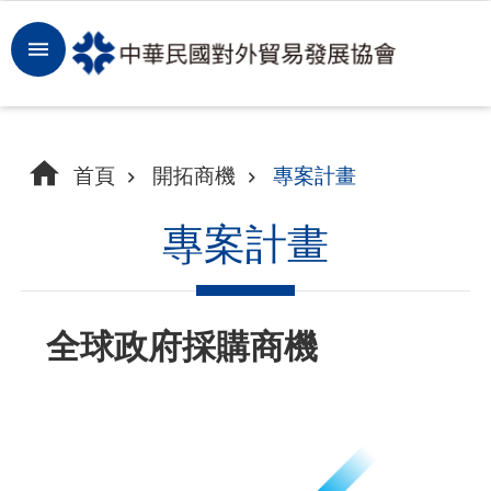
跳到主要內容區塊
登
入
開
首頁
開拓商機
專案計畫
拓
商
專案計畫
機
洞
全球政府採購商機
察
市
場
租