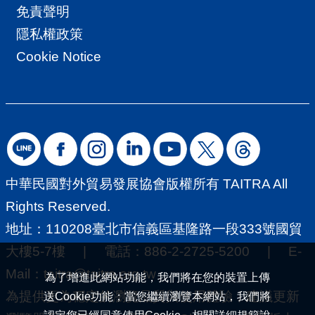
免責聲明
隱私權政策
Cookie Notice
中華民國對外貿易發展協會版權所有 TAITRA All
Rights Reserved.
地址：110208臺北市信義區基隆路一段333號國貿
大樓5-7樓 | 電話：886-2-2725-5200 | E-
Mail：
taitra@taitra.org.tw
為了增進此網站功能，我們將在您的裝置上傳
為提供更為穩定的瀏覽品質與使用體驗，建議更新
送Cookie功能；當您繼續瀏覽本網站，我們將