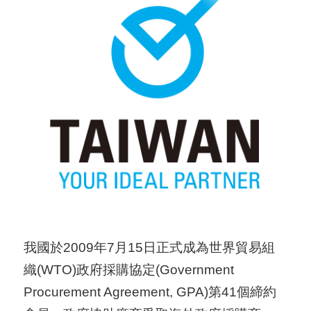
用
會
場
關
於
貿
協
全
球
網
我國於2009年7月15日正式成為世界貿易組
絡
織(WTO)政府採購協定(Government
Procurement Agreement, GPA)第41個締約
美