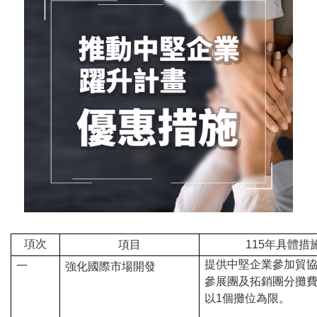
用
會
場
關
於
貿
協
全
球
項次
項目
115
年具體措
網
提供中堅企業參加貿
一
強化國際市場開發
絡
參展團及拓銷團分攤費
以1個攤位為限。
美