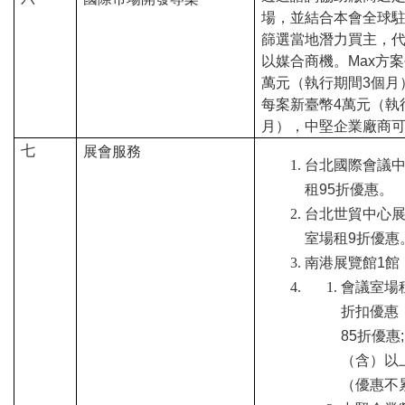
A
場，並結合本會全球
I
篩選當地潛力買主，
以媒合商機。Max方
T
萬元（執行期間3個月）
R
每案新臺幣4萬元（執
A
月），中堅企業廠商可
七
展會服務
I
台北國際會議
N
租95折優惠。
D
台北世貿中心
室場租9折優惠
E
南港展覽館1館
X
會議室場
)
折扣優惠，
85折優惠
網
（含）以
站
（優惠不