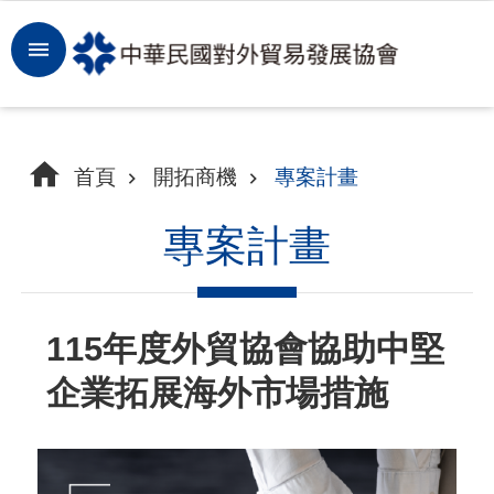
跳到主要內容區塊
登
入
開
首頁
開拓商機
專案計畫
拓
商
專案計畫
機
洞
115年度外貿協會協助中堅
察
企業拓展海外市場措施
市
場
租