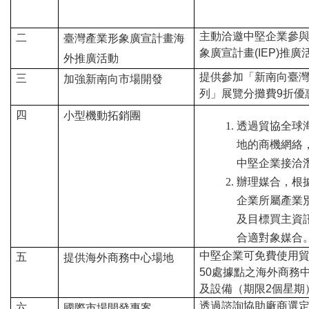
國
主動洽邀中堅企業參
對
二
臺灣產業形象廣宣計畫海
象廣宣計畫(IEP)推廣
外推廣活動
等
提供參加「新南向臺
三
加強新南向市場開發
關
列」展覽分攤費9折優
稅
四
小型機動拓銷團
透過貿協全球
貿
地的商機網絡
協
中堅企業接洽
辦理媒合，根
經
企業所屬產業
貿
及目標買主資
指
合適對象媒合
數
中堅企業可免費使用
五
提供海外商務中心場地
(
50處據點之海外商務
及設備
（
期限2個星期
T
透過諮詢協助廠商選
六
國際市場開發專案