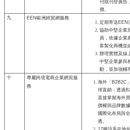
刊或刊登廣告
價。
九
EEN
歐洲經貿網服務
定期寄送EEN
協助中堅企業加
員，依據企業
客製化商機並
辦理實體及線
中堅企業參與
動，並加強輔
十
專屬跨境電商企業網頁服
海外「B2B2
務
球直銷：透過B
直接掌握海外
價權與品牌數
國際化布局與
透。
17
種語系在地