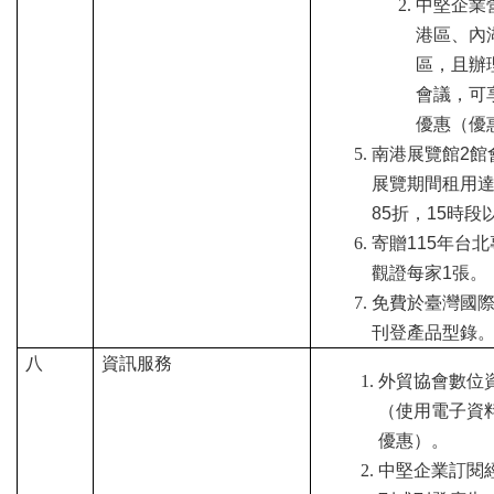
導
中堅企業
港區、內
覽
區，且辦
會議，可
E
優惠（優
N
南港展覽館2館
展覽期間租用達
85折，15時段
寄贈115年台
觀證每家1張。
免費於臺灣國
刊登產品型錄
八
資訊服務
外貿協會數位
（使用電子資
優惠）。
中堅企業訂閱