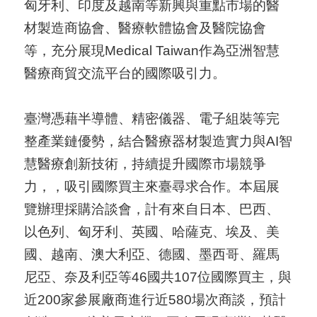
匈牙利、印度及越南等新興與重點市場的醫
國
材製造商協會、醫療軟體協會及醫院協會
對
等，充分展現Medical Taiwan作為亞洲智慧
等
醫療商貿交流平台的國際吸引力。
關
稅
臺灣憑藉半導體、精密儀器、電子組裝等完
整產業鏈優勢，結合醫療器材製造實力與AI智
貿
慧醫療創新技術，持續提升國際市場競爭
協
力，，吸引國際買主來臺尋求合作。本屆展
經
覽辦理採購洽談會，計有來自日本、巴西、
貿
以色列、匈牙利、英國、哈薩克、埃及、美
指
國、越南、澳大利亞、德國、墨西哥、羅馬
數
尼亞、奈及利亞等46國共107位國際買主，與
(
近200家參展廠商進行近580場次商談，預計
T