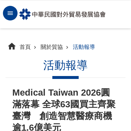
跳到主要內容區塊
登
入
開
首頁
關於貿協
活動報導
拓
商
活動報導
機
洞
Medical Taiwan 2026圓
察
滿落幕 全球63國買主齊聚
市
場
臺灣 創造智慧醫療商機
逾1.6億美元
租