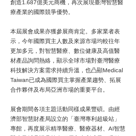
創造1.687億美元商機，再次展現臺灣智慧醫
A
療產業的國際競爭優勢。
I
T
本屆展會成果亦獲參展商肯定。多家業者表
R
示，今年國際買主人數及來源市場均較往年
A
更加多元，對智慧醫療、數位健康及高值醫
I
材產品詢問熱絡，顯示全球市場對臺灣醫療
N
科技解決方案需求持續升溫，也凸顯Medical
D
Taiwan已成為國際買主掌握產業趨勢、拓展
E
合作夥伴及布局亞洲市場的重要平台。
X
)
展會期間各項主題活動同樣成果豐碩。由經
網
濟部智慧財產局設立的「臺灣專利超級站」
站
專館，再度展示精準醫療、醫療器材、AI智慧