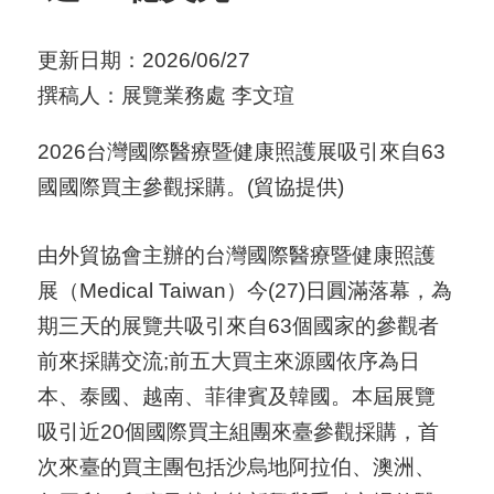
用
更新日期：2026/06/27
會
撰稿人：展覽業務處 李文瑄
場
2026台灣國際醫療暨健康照護展吸引來自63
關
國國際買主參觀採購。(貿協提供)
於
貿
由外貿協會主辦的台灣國際醫療暨健康照護
協
展（Medical Taiwan）今(27)日圓滿落幕，為
全
期三天的展覽共吸引來自63個國家的參觀者
球
前來採購交流;前五大買主來源國依序為日
網
本、泰國、越南、菲律賓及韓國。本屆展覽
絡
吸引近20個國際買主組團來臺參觀採購，首
次來臺的買主團包括沙烏地阿拉伯、澳洲、
美