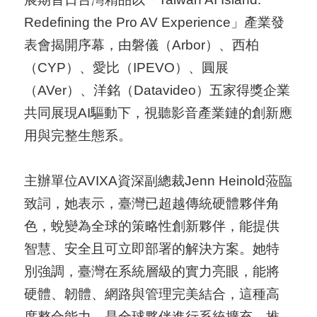
A
Redefining the Pro AV Experience」產業發
I
表會揭開序幕，由磐儀（Arbor）、西柏
T
（CYP）、愛比（IPEVO）、圓展
R
（AVer）、洋銘（Datavideo）五家得獎企業
A
共同展現AI驅動下，視聽影音產業鏈的創新應
I
用與完整生態系。
N
D
主辦單位AVIXA資深副總裁Jenn Heinold蒞臨
E
致詞，她表示，臺灣已超越傳統硬體夥伴角
X
色，蛻變為全球的策略性創新夥伴，能提供
)
智慧、安全且可立即部署的解決方案。她特
別強調，臺灣在系統層級的實力亮眼，能將
網
硬體、韌體、網路與管理完美結合，這種高
站
度整合能力，是全球夥伴進行系統擴充、推