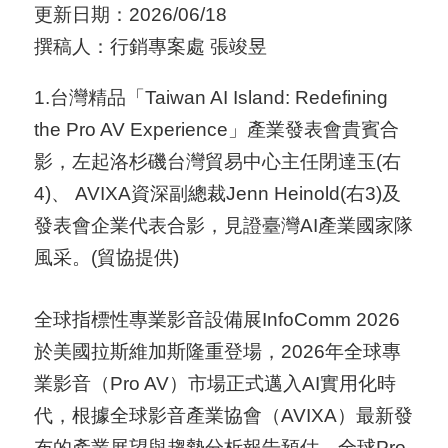
更新日期：2026/06/18
用
撰稿人：行銷專案處 張竣昱
會
場
1.台灣精品「Taiwan AI Island: Redefining
the Pro AV Experience」產業發表會貴賓合
關
影，左起洛杉磯台灣貿易中心主任閉達玉(右
於
4)、 AVIXA資深副總裁Jenn Heinold(右3)及
貿
發表會企業代表合影，見證臺灣AI產業國家隊
協
風采。(貿協提供)
全
全球指標性專業影音設備展InfoComm 2026
球
於美國拉斯維加斯隆重登場，2026年全球專
網
業影音（Pro AV）市場正式邁入AI實用化時
絡
代，根據全球影音產業協會（AVIXA）最新發
美
布的產業展望與趨勢分析報告預估，全球Pro