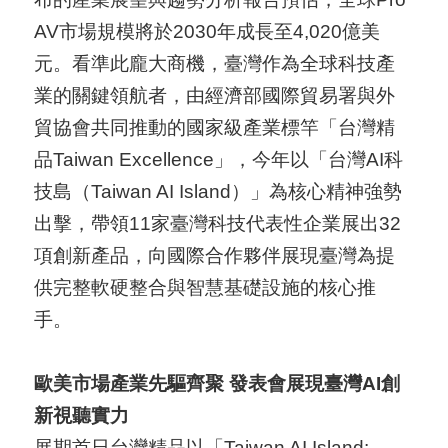
國
AV市場規模將於2030年成長至4,020億美
對
元。看準此龐大商機，臺灣作為全球科技產
等
業的關鍵領航者，由經濟部國際貿易署與外
關
貿協會共同推動的國家級產業標竿「台灣精
稅
品Taiwan Excellence」，今年以「台灣AI科
技島（Taiwan AI Island）」為核心精神強勢
貿
出擊，帶領11家臺灣科技代表性企業展出32
協
項創新產品，向國際合作夥伴展現臺灣為提
經
供完整軟硬整合與智慧基礎設施的核心推
貿
手。
指
數
歐美市場產業先驅齊聚
發表會展現臺灣AI
創
(
新視聽實力
T
展期首日台灣精品以「Taiwan AI Island: