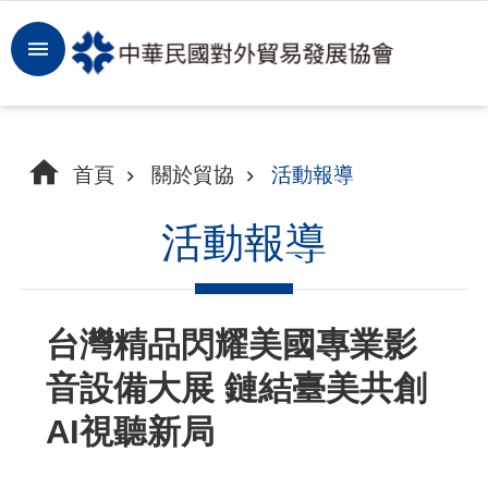
跳到主要內容區塊
登
入
開
首頁
關於貿協
活動報導
拓
商
活動報導
機
洞
台灣精品閃耀美國專業影
察
音設備大展 鏈結臺美共創
市
場
AI視聽新局
租