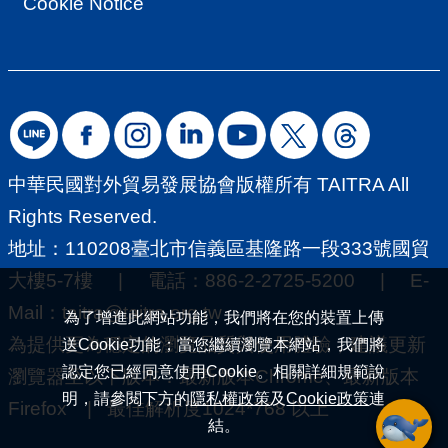
Cookie Notice
中華民國對外貿易發展協會版權所有 TAITRA All
Rights Reserved.
地址：110208臺北市信義區基隆路一段333號國貿
大樓5-7樓 | 電話：886-2-2725-5200 | E-
Mail：
taitra@taitra.org.tw
為了增進此網站功能，我們將在您的裝置上傳
為提供更為穩定的瀏覽品質與使用體驗，建議更新
送Cookie功能；當您繼續瀏覽本網站，我們將
認定您已經同意使用Cookie。相關詳細規範說
瀏覽器至以下版本：最新版本Chrome、最新版本
明，請參閱下方的
隱私權政策
及
Cookie政策
連
Firefox | 最佳解析度1024*768 以上
結。