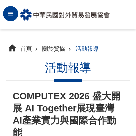
跳到主要內容區塊
登
入
開
首頁
關於貿協
活動報導
拓
商
活動報導
機
洞
COMPUTEX 2026 盛大開
察
展 AI Together展現臺灣
市
場
AI產業實力與國際合作動
能
租