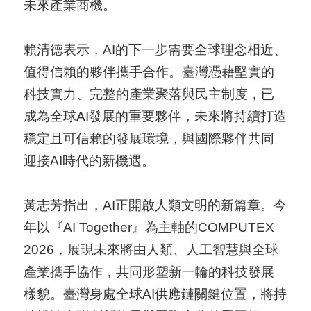
未來產業商機。
A
I
賴清德表示，AI的下一步需要全球理念相近、
T
值得信賴的夥伴攜手合作。臺灣憑藉堅實的
R
科技實力、完整的產業聚落與民主制度，已
A
成為全球AI發展的重要夥伴，未來將持續打造
I
穩定且可信賴的發展環境，與國際夥伴共同
N
迎接AI時代的新機遇。
D
E
黃志芳指出，AI正開啟人類文明的新篇章。今
X
年以『AI Together』為主軸的COMPUTEX
)
2026，展現未來將由人類、人工智慧與全球
網
產業攜手協作，共同形塑新一輪的科技發展
站
樣貌。臺灣身處全球AI供應鏈關鍵位置，將持