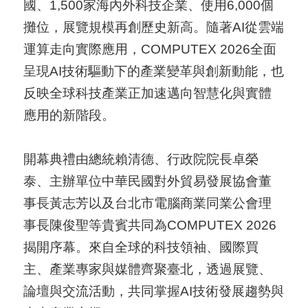
國、1,500家海內外科技企業、使用6,000個
國
攤位，展覽規模再創歷史新高。隨著AI從雲端
對
運算走向實際應用，COMPUTEX 2026全面
等
呈現AI技術驅動下的產業變革與創新動能，也
關
反映全球科技產業正加速邁向智慧化與實體
稅
應用的新階段。
貿
開幕典禮由總統賴清德、行政院院長卓榮
協
泰、主辦單位中華民國對外貿易發展協會董
經
事長黃志芳以及台北市電腦商業同業公會理
貿
事長陳俊聖等貴賓共同為COMPUTEX 2026
指
揭開序幕。來自全球的科技領袖、國際買
數
主、產業專家與媒體齊聚臺北，透過展覽、
(
論壇與交流活動，共同掌握AI技術發展趨勢與
T