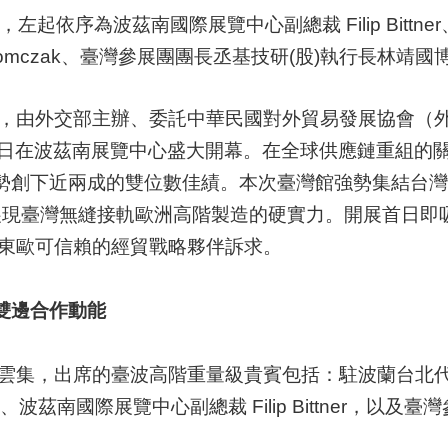
序為波茲南國際展覽中心副總裁 Filip Bittner、波
Tomczak、臺灣參展團團長丞基技研(股)執行長林靖國
，由外交部主辦、委託中華民國對外貿易發展協會（外
灣館，於5月26日在波茲南展覽中心盛大開幕。在全球供應鏈
逆勢創下近兩成的雙位數佳績。本次臺灣館強勢集結台灣
展現臺灣無縫接軌歐洲高階製造的硬實力。開展首日即
東歐可信賴的經貿戰略夥伴訴求。
雙邊合作動能
集，出席的臺波高階重量級貴賓包括：駐波蘭台北代表
zak、波茲南國際展覽中心副總裁 Filip Bittner，以及臺