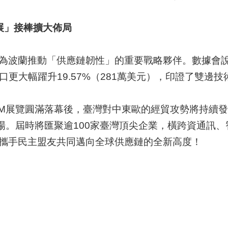
展」接棒擴大佈局
波蘭推動「供應鏈韌性」的重要戰略夥伴。數據會說話
件出口更大幅躍升19.57%（281萬美元），印證了雙邊
M展覽圓滿落幕後，臺灣對中東歐的經貿攻勢將持續發威。
重登場。屆時將匯聚逾100家臺灣頂尖企業，橫跨資通
攜手民主盟友共同邁向全球供應鏈的全新高度！