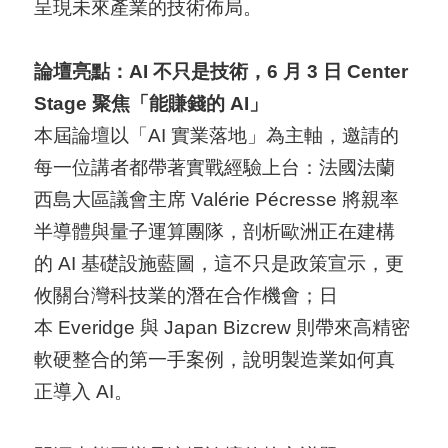
呈現未來產業的技術佈局。
A
I
論壇亮點：AI 不只是技術，6 月 3 日 Center
T
Stage 聚焦「能賺錢的 AI」
R
本屆論壇以「AI 實業落地」為主軸，邀請的
A
每一位講者都帶著實戰經驗上台：法國法蘭
I
西島大區議會主席 Valérie Pécresse 將親率
N
半導體與量子運算團隊，剖析歐洲正在建構
D
的 AI 基礎設施藍圖，這不只是政策宣示，更
E
攸關台灣科技業的潛在合作機會；日
X
本 Everidge 與 Japan Bizcrew 則帶來高精密
)
軟硬整合的第一手案例，說明製造業如何真
網
正導入 AI。
站