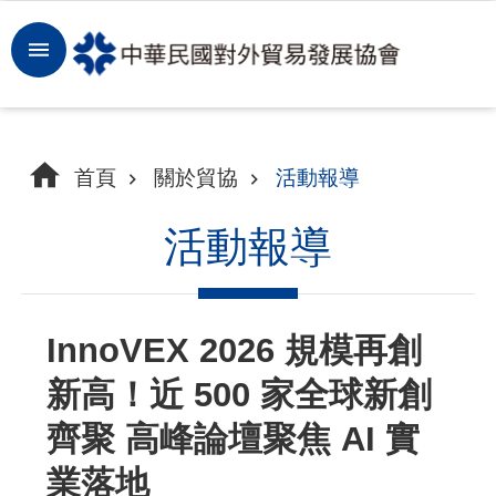
跳到主要內容區塊
登
入
開
首頁
關於貿協
活動報導
拓
商
活動報導
機
洞
InnoVEX 2026 規模再創
察
新高！近 500 家全球新創
市
場
齊聚 高峰論壇聚焦 AI 實
業落地
租