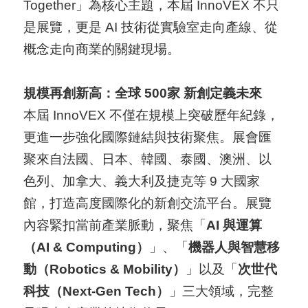
Together」為核心主題，本屆 InnoVEX 不只
國
是展覽，更是 AI 技術從實驗室走向產線、從
對
概念走向商業的關鍵現場。
等
關
規模再創新高：全球 500家 新創定義未來
稅
本屆 InnoVEX 不僅在規模上突破歷年紀錄，
更進一步強化國際鏈結與技術聚焦。展會匯
貿
聚來自法國、日本、韓國、泰國、澳洲、以
協
色列、加拿大、義大利及捷克等 9 大國家
經
館，打造高度國際化的新創交流平台。展覽
貿
內容緊扣當前產業脈動，聚焦「
AI 與運算
指
（AI & Computing）
」、「
機器人與智慧移
數
動（Robotics & Mobility）
」以及「
次世代
(
科技（Next-Gen Tech）
」三大領域，完整
T