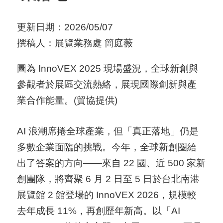
用
更新日期：2026/05/07
會
撰稿人：展覽業務處 簡庭薇
場
圖為 InnoVEX 2025 現場盛況，全球新創與
關
參觀者於展區交流熱絡，展現國際創新與產
於
業合作能量。(貿協提供)
貿
協
AI 浪潮席捲全球產業，但「真正落地」仍是
全
多數企業面臨的挑戰。今年，全球新創圈給
球
出了答案的方向——來自 22 國、近 500 家新
網
創團隊，將齊聚 6 月 2 日至 5 日於台北南港
絡
展覽館 2 館登場的 InnoVEX 2026，規模較
去年成長 11%，再創歷年新高。以「AI
美