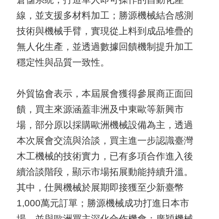
A
線，並支援多材料加工；勝源機械結合感測
I
技術與機械手臂，實現從上料到成品堆疊的
T
無人化生產，並透過數據回饋機制提升加工
R
穩定性與品質一致性。
A
I
外貿協會表示，本屆展會獲得參展商正面回
N
饋，買主來源涵蓋非洲及中東歐等新興市
D
場，部分原以採購歐洲機械設備為主，透過
E
本次展會交流與洽談，買主進一步認識臺灣
X
木工機械的技術實力，已有多項合作進入後
)
續洽談階段，顯示市場拓展動能持續升溫。
其中，仕興機械於展期即接獲至少新臺幣
網
1,000萬元訂單；勝源機械成功打進日本市
站
場，並與歐洲買主深化合作機會；廣穎機械