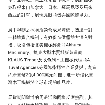
導
亦取得來自加拿大、日本、羅馬尼亞及馬來
覽
西亞的訂單，展現亮眼商機與國際競爭力。
E
N
展中舉辦之採購洽談會成果豐碩，透過一對
一精準媒合機制，有效促進供需雙方深入對
接，吸引包括北美機械經銷商Akhurst
Machinery、捷克大型木質棧板製造商
KLAUS Timber及以色列木工機械代理商A.
Tuval Agencies等國際指標性企業參與，創造
約新臺幣2億4,000萬元商機，進一步強化臺
灣木工機械於全球市場的能見度。
展覽期間舉辦的周邊活動同樣反應熱烈，其
中「木結構永續論壇」座無虛席，邀請到紐