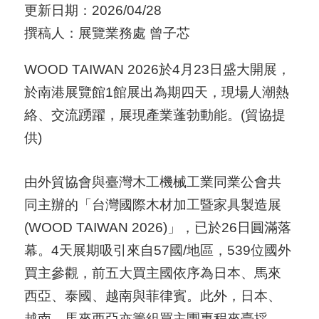
更新日期：2026/04/28
用
撰稿人：展覽業務處 曾子芯
會
場
WOOD TAIWAN 2026於4月23日盛大開展，
於南港展覽館1館展出為期四天，現場人潮熱
關
絡、交流踴躍，展現產業蓬勃動能。(貿協提
於
供)
貿
協
由外貿協會與臺灣木工機械工業同業公會共
同主辦的「台灣國際木材加工暨家具製造展
全
(WOOD TAIWAN 2026)」，已於26日圓滿落
球
幕。4天展期吸引來自57國/地區，539位國外
網
買主參觀，前五大買主國依序為日本、馬來
絡
西亞、泰國、越南與菲律賓。此外，日本、
美
越南、馬來西亞亦籌組買主團專程來臺採