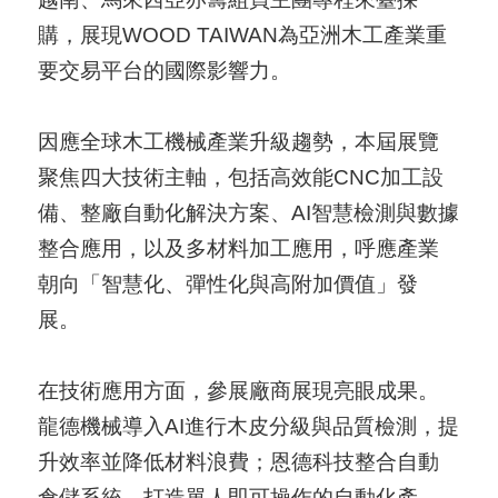
國
購，展現WOOD TAIWAN為亞洲木工產業重
對
要交易平台的國際影響力。
等
關
因應全球木工機械產業升級趨勢，本屆展覽
稅
聚焦四大技術主軸，包括高效能CNC加工設
備、整廠自動化解決方案、AI智慧檢測與數據
貿
整合應用，以及多材料加工應用，呼應產業
協
朝向「智慧化、彈性化與高附加價值」發
經
展。
貿
指
在技術應用方面，參展廠商展現亮眼成果。
數
龍德機械導入AI進行木皮分級與品質檢測，提
(
升效率並降低材料浪費；恩德科技整合自動
T
倉儲系統，打造單人即可操作的自動化產