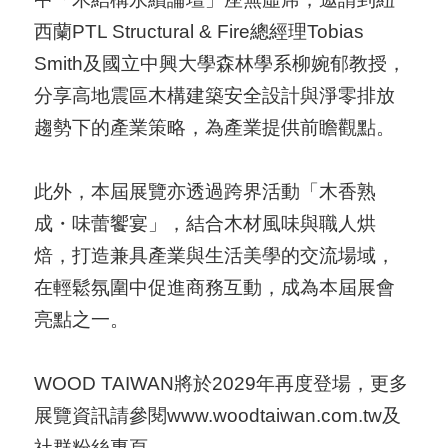
西蘭PTL Structural & Fire總經理Tobias
Smith及國立中興大學森林學系柳婉郁教授，
分享高地震區木構建築安全設計與淨零排放
趨勢下的產業策略，為產業提供前瞻觀點。
此外，本屆展覽亦透過跨界活動「木香熟
成・味蕾饗宴」，結合木材風味與職人烘
焙，打造兼具產業與生活美學的交流場域，
在輕鬆氛圍中促進商務互動，成為本屆展會
亮點之一。
WOOD TAIWAN將於2029年再度登場，更多
展覽資訊請參閱
www.woodtaiwan.com.tw
及
社群粉絲專頁。