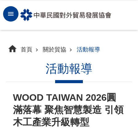
跳到主要內容區塊
登
入
開
首頁
關於貿協
活動報導
拓
商
活動報導
機
洞
WOOD TAIWAN 2026圓
察
滿落幕 聚焦智慧製造 引領
市
場
木工產業升級轉型
租